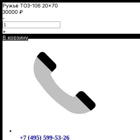
Ружьё ТОЗ-106 20×70
30000
₽
-
+
Skip
В корзину
to
content
+7 (495) 599-53-26