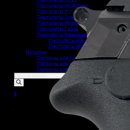
Пистолеты 45 Rubber
Пистолеты 9 Р.А.
Пистолеты Grand Power
Пистолеты Streamer
Пистолеты Гроза
Пистолеты Макарова
Пистолеты ИЖ-79 (МР-79)
Пистолеты МР-80
Патроны
Патроны для гладкоствольного оружи
Патроны для нарезного оружия
Патроны для ОООП
Поиск
товаров
0
Корзина пуста.