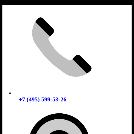
Skip
to
content
+7 (495) 599-53-26