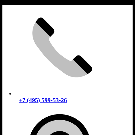
Skip
to
content
+7 (495) 599-53-26