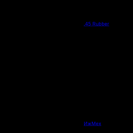
Нет в наличии
.45 Rubber
Калибр
9 патронов
Вместимость магазина/барабана
198 мм
Общая длина
120 мм
Длина ствола, мм
900 г
Вес
Россия
Страна производства
ИжМех
Производитель