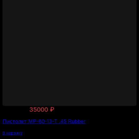
Первоначальная
Текущая
37500
₽
35000
₽
цена
цена:
Пистолет МР-80-13-Т .45 Rubber
составляла
35000 ₽.
37500 ₽.
В корзину