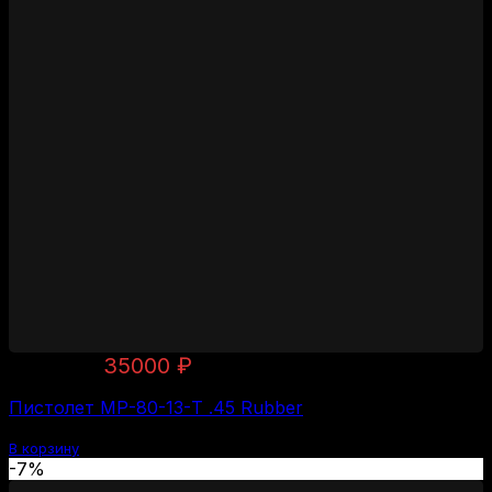
Первоначальная
Текущая
37500
₽
35000
₽
цена
цена:
Пистолет МР-80-13-Т .45 Rubber
составляла
35000 ₽.
37500 ₽.
В корзину
-7%