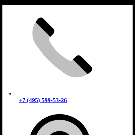
Skip
to
content
+7 (495) 599-53-26