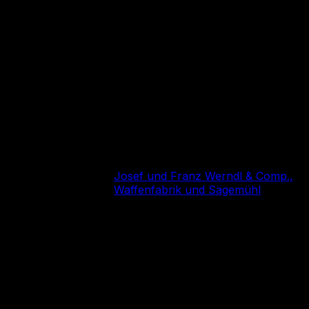
1265 мм
Общая длина
846 мм
Длина ствола, мм
4200 г
Вес
Страна
Австро-Венгрия
производства
Josef und Franz Werndl & Comp.,
Производитель
Waffenfabrik und Sägemühl
Описание
Werndl M1877
— это редкая историческая армейская
винтовка конца XIX века, представляющая
большую ценность для коллекционеров,
реконструкторов и любителей старинного оружия.