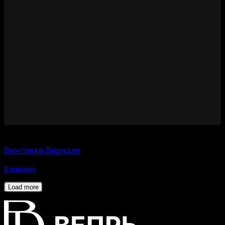
1100000
₽
Винтовка Верндля
В корзину
Load more