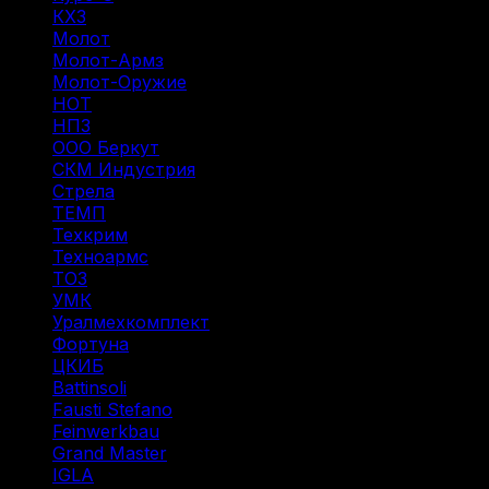
КХЗ
(5)
Молот
(4)
Молот-Армз
(3)
Молот-Оружие
(4)
НОТ
(12)
НПЗ
(8)
ООО Беркут
(1)
СКМ Индустрия
(18)
Стрела
(1)
ТЕМП
(2)
Техкрим
(43)
Техноармс
(15)
ТОЗ
(31)
УМК
(1)
Уралмехкомплект
(4)
Фортуна
(14)
ЦКИБ
(10)
Battinsoli
(2)
Fausti Stefano
(1)
Feinwerkbau
(1)
Grand Master
(1)
IGLA
(1)