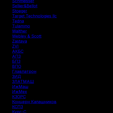
Schmeisser
(1)
Sellier&Bellot
(7)
Stoeger
(2)
Target Technologies llc
(6)
Tedna
(1)
Tulammo
(11)
Walther
(3)
Webley & Scott
(1)
Zastava
(1)
ZVI
(1)
АКБС
(1)
АПЗ
(1)
БПЗ
(34)
ВПО
(14)
Главпатрон
(4)
ЗИД
(1)
ЗЛАТМАШ
(1)
ИжМаш
(19)
ИжМех
(44)
КЗОРС
(5)
Концерн Калашников
(20)
КСПЗ
(7)
Курс-С
(3)