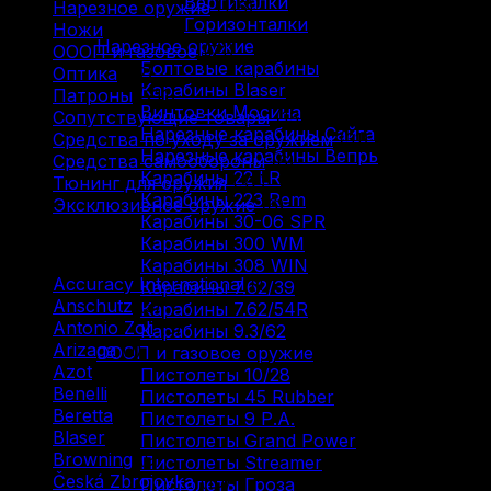
Вертикалки
Нарезное оружие
(115)
Горизонталки
Ножи
(9)
Нарезное оружие
ОООП и газовое
(71)
Болтовые карабины
Оптика
(12)
Карабины Blaser
Патроны
(211)
Винтовки Мосина
Сопутствующие товары
(13)
Нарезные карабины Сайга
Средства по уходу за оружием
(31)
Нарезные карабины Вепрь
Средства самообороны
(6)
Карабины 22 LR
Тюнинг для оружия
(37)
Карабины 223 Rem
Эксклюзивное оружие
(6)
Карабины 30-06 SPR
Карабины 300 WM
Фильтр по
Карабины 308 WIN
Accuracy International
(1)
Карабины 7.62/39
Anschutz
(3)
Карабины 7.62/54R
Antonio Zoli
(3)
Карабины 9.3/62
Arizaga
(1)
ОООП и газовое оружие
Azot
(7)
Пистолеты 10/28
Benelli
(16)
Пистолеты 45 Rubber
Beretta
(2)
Пистолеты 9 Р.А.
Blaser
(5)
Пистолеты Grand Power
Browning
(9)
Пистолеты Streamer
Česká Zbrojovka
(10)
Пистолеты Гроза