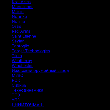
Kral Arms
(1)
Mannlicher
(1)
Marlin
(1)
Norinko
(1)
Norma
(3)
Orsis
(1)
Rec Arms
(1)
Saint Etienne
(1)
Seylan
(1)
Tanfoglio
(1)
Target Technologies
(2)
Tikka
(2)
Weatherby
(1)
Winchester
(2)
Ижевский оружейный завод
(1)
МЗВО
(2)
РОК
(2)
Сибирь
(9)
Технодинамика
(7)
ТПЗ
(2)
УПЗ
(1)
ЦНИИТОЧМАШ
(1)