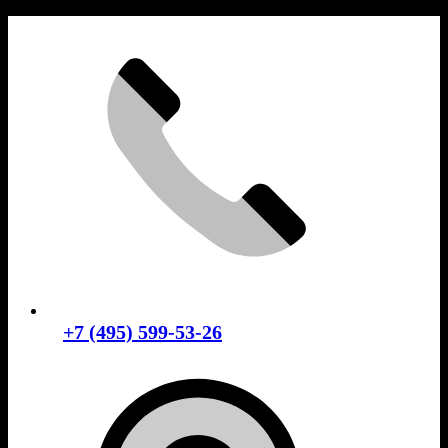
Skip
to
content
+7 (495) 599-53-26