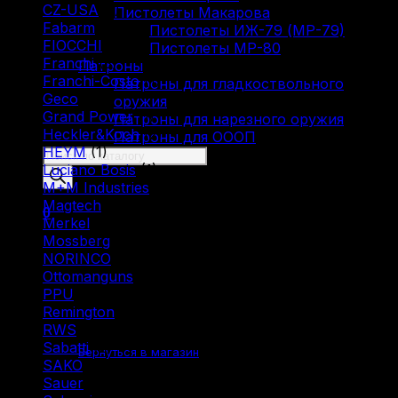
CZ-USA
(1)
Пистолеты Макарова
Fabarm
(5)
Пистолеты ИЖ-79 (МР-79)
FIOCCHI
(1)
Пистолеты МР-80
Franchi
(3)
Патроны
Franchi-Costo
(1)
Патроны для гладкоствольного
Geco
(4)
оружия
Grand Power
(1)
Патроны для нарезного оружия
Heckler&Koch
(2)
Патроны для ОООП
HEYM
(1)
Поиск
Luciano Bosis
(1)
товаров
M+M Industries
(1)
Magtech
(1)
0
Merkel
(2)
Mossberg
(1)
NORINCO
(2)
Ottomanguns
(1)
PPU
(12)
Remington
(6)
Корзина пуста.
RWS
(3)
Sabatti
(2)
Вернуться в магазин
SAKO
(3)
Sauer
(3)