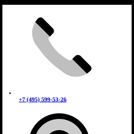
Skip
to
content
+7 (495) 599-53-26