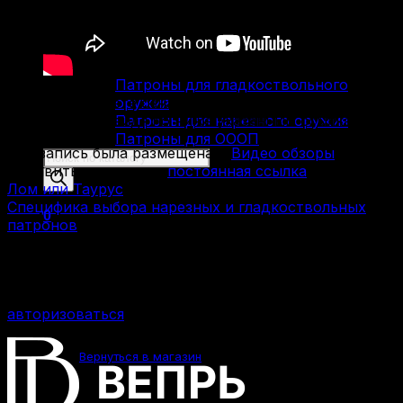
Пистолеты Макарова
Пистолеты ИЖ-79 (МР-79)
Пистолеты МР-80
Патроны
Патроны для гладкоствольного
Также вы можете ознакомится с данными
оружия
товарами, перейдя по ниже указанным ссылкам:
Патроны для нарезного оружия
Патроны для ОООП
Эта запись была размещена в
Видео обзоры
.
Поиск
Добавить в закладки
постоянная ссылка
.
товаров
Лом или Таурус
Специфика выбора нарезных и гладкоствольных
0
патронов
Добавить комментарий
Для отправки комментария вам необходимо
авторизоваться
.
Корзина пуста.
Вернуться в магазин