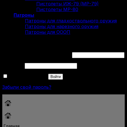
Пистолеты ИЖ-79 (МР-79)
Пистолеты МР-80
Патроны
Патроны для гладкоствольного оружия
Патроны для нарезного оружия
Патроны для ОООП
Вход
Обязательно
Имя пользователя или Email
*
Обязательно
Пароль
*
Запомнить меня
Войти
Забыли свой пароль?
Главная