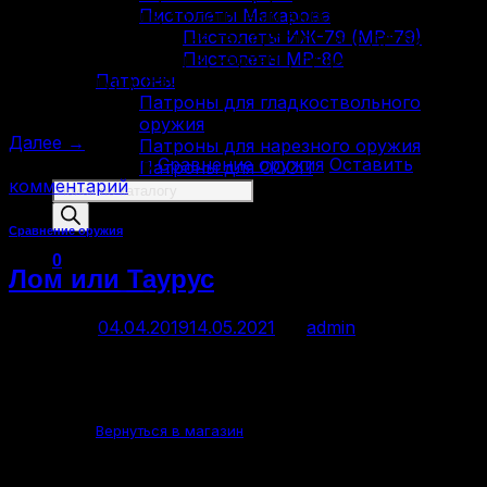
Пистолеты Макарова
на крупную цель, то логичным выбором станет
Пистолеты ИЖ-79 (МР-79)
дробь. Но и тут все не так просто – ибо дроби и ее
Пистолеты МР-80
более крупной сестры, картечи, существует целая
Патроны
номенклатура. Начнем, на всякий случай, с азов.
Патроны для гладкоствольного
Дробовой […]
оружия
Далее
→
Патроны для нарезного оружия
Опубликовано в
Сравнение оружия
Оставить
Патроны для ОООП
комментарий
Поиск
товаров
Сравнение оружия
0
Лом или Таурус
Posted on
04.04.2019
14.05.2021
by
admin
Корзина пуста.
Вернуться в магазин