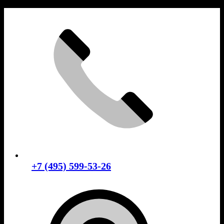
Skip
to
content
+7 (495) 599-53-26