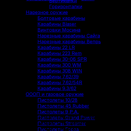
Вертикалки
Горизонталки
Нарезное оружие
Болтовые карабины
Карабины Blaser
Винтовки Мосина
Нарезные карабины Сайга
Нарезные карабины Вепрь
Карабины 22 LR
Карабины 223 Rem
Карабины 30-06 SPR
Карабины 300 WM
Карабины 308 WIN
Карабины 7.62/39
Карабины 7.62/54R
Карабины 9.3/62
ОООП и газовое оружие
Пистолеты 10/28
06
Пистолеты 45 Rubber
Дек
Пистолеты 9 Р.А.
Пистолеты Grand Power
Многие начинающие охотники, собираясь идти за
Пистолеты Streamer
своим первым зверем, сталкиваются с проблемой:
Пистолеты Гроза
какие патроны купить? Если речь не идет об охоте