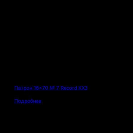
Патрон 16×70 № 7 Record КХЗ
(за 1 шт:
52
₽
/ шт.)
Подробнее