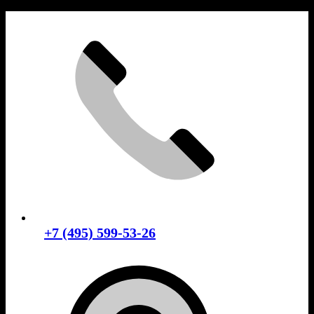
Skip
to
content
+7 (495) 599-53-26