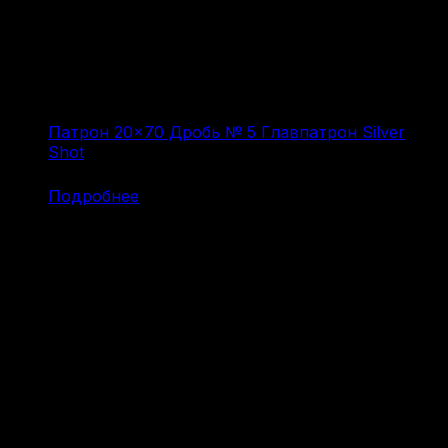
Патрон 20×70 Дробь № 5 Главпатрон Silver
Shot
(за 1 шт:
120
₽
/ шт.)
Подробнее