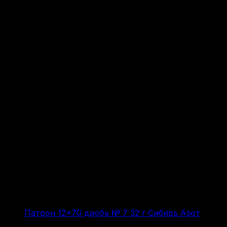
Патрон 12×70 дробь № 7 32 г Сибирь Азот
(за 1 шт:
64
₽
/ шт.)