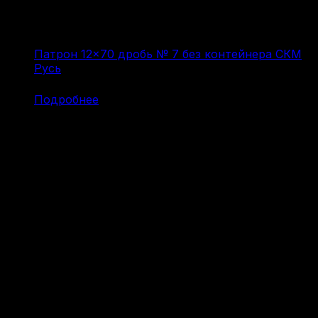
Патрон 12×70 дробь № 7 без контейнера СКМ
Русь
(за 1 шт:
58
₽
/ шт.)
Подробнее