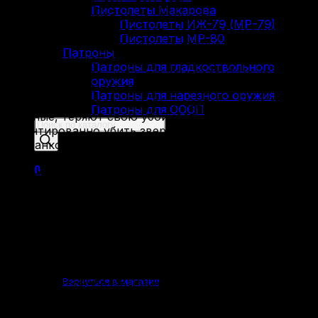
патрон, но с другой – тем дальше они летят и
Пистолеты Макарова
дольше сохраняют свою убойность.
Пистолеты ИЖ-79 (МР-79)
Соответственно, подбирать боеприпас нужно,
Пистолеты МР-80
исходя из того, какая именно планируется охота.
Патроны
Кто будет нашей добычей – мелкие птицы вроде
Патроны для гладкоствольного
вальдшнепа, заяц, или, скажем, кабан? На какое
оружия
расстояние она нас подпустит – 10, 25, 50 метров
Патроны для нарезного оружия
(дальше 50 метров и дробь, и картечь, даже самые
Патроны для ОООП
крупные, теряют свою убойность, не позволяя
Поиск
гарантированно убить зверя и начиная делать
товаров
подранков, хотя попасть, в принципе, все еще
возможно)? Наконец, в какое время года мы будем
0
охотиться – весной дичь более истощена, и потому
взять ее можно более слабым боеприпасом, чем,
скажем, осенью, когда она нагуляла жир к зиме и
сменила мех на более толстый.
Теперь немного о номенклатуре. В российской
Корзина пуста.
системе дробь маркируется номерами (причем чем
выше номер, тем она МЕЛЬЧЕ), а вот для картечи
Вернуться в магазин
используется обозначение по диаметру каждой
картечины в миллиметрах. Самой мелкой из
существующих в принципе будет номер 12, из тех,