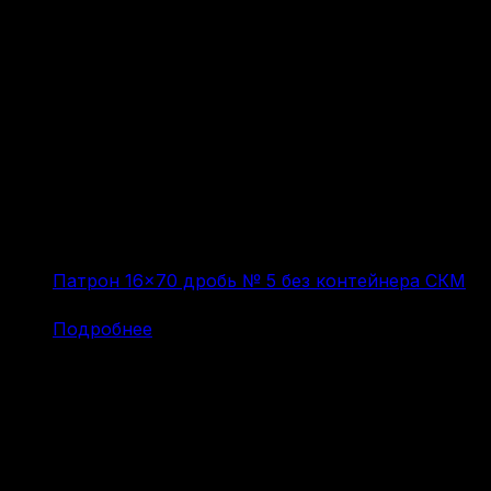
Патрон 16×70 дробь № 5 без контейнера СКМ
(за 1 шт:
66
₽
/ шт.)
Подробнее