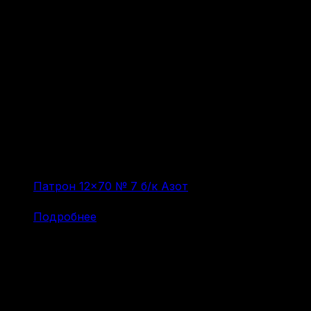
Патрон 12×70 № 7 б/к Азот
(за 1 шт:
52
₽
/ шт.)
Подробнее
Дробь номер 6 – на мелкую утку, рябчика,
ворону.
Дробь номер 5 – на рябчика, тетерева, уток
всех видов.