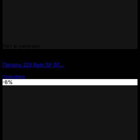
Нет в наличии
(за 1 шт:
25
₽
/ шт.)
Патрон 223 Rem SP BT...
Подробнее
-8%