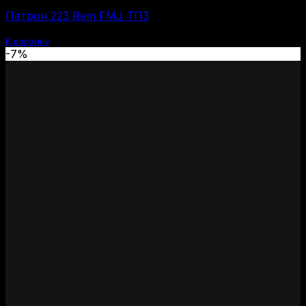
цена
цена:
Патрон 223 Rem FMJ ТПЗ
составляла
2400 ₽.
2600 ₽.
В корзину
-7%