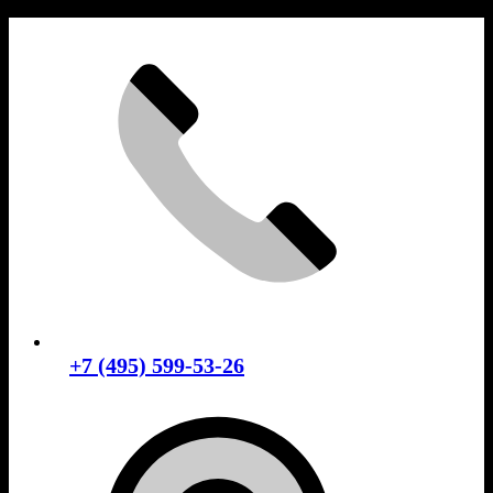
Skip
to
content
+7 (495) 599-53-26