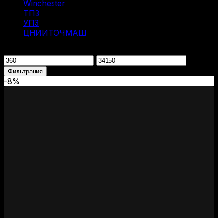
Winchester
(2)
ТПЗ
(2)
УПЗ
(1)
ЦНИИТОЧМАШ
(1)
Фильтрация по цене
Минимальная
Максимальная
цена
цена
Фильтрация
-8%