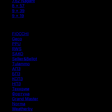
7.62 Nagant
(1)
8 × 57
(5)
9 × 39
(1)
9 x 19
(1)
Фильтр по
FIOCCHI
(1)
Geco
(3)
PPU
(12)
RWS
(3)
SAKO
(1)
Sellier&Bellot
(7)
Tulammo
(11)
АПЗ
(1)
БПЗ
(29)
КСПЗ
(3)
НПЗ
(8)
Техкрим
(2)
Фортуна
(1)
Grand Master
(1)
Norma
(3)
Weatherby
(1)