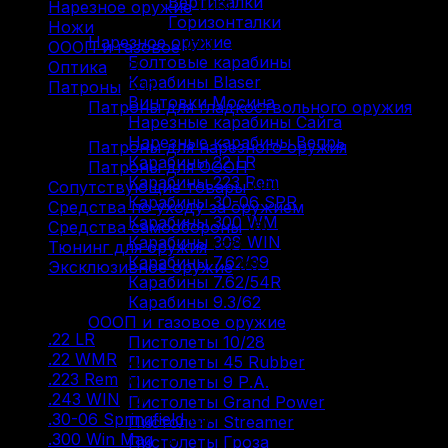
Вертикалки
Нарезное оружие
(115)
Горизонталки
Ножи
(9)
Нарезное оружие
ОООП и газовое
(71)
Болтовые карабины
Оптика
(12)
Карабины Blaser
Патроны
(211)
Винтовки Мосина
Патроны для гладкоствольного оружия
Нарезные карабины Сайга
(88)
Нарезные карабины Вепрь
Патроны для нарезного оружия
(93)
Карабины 22 LR
Патроны для ОООП
(30)
Карабины 223 Rem
Сопутствующие товары
(13)
Карабины 30-06 SPR
Средства по уходу за оружием
(31)
Карабины 300 WM
Средства самообороны
(6)
Карабины 308 WIN
Тюнинг для оружия
(37)
Карабины 7.62/39
Эксклюзивное оружие
(6)
Карабины 7.62/54R
Карабины 9.3/62
Фильтр по
ОООП и газовое оружие
.22 LR
(9)
Пистолеты 10/28
.22 WMR
(2)
Пистолеты 45 Rubber
.223 Rem
(8)
Пистолеты 9 Р.А.
.243 WIN
(2)
Пистолеты Grand Power
.30-06 Springfield
(8)
Пистолеты Streamer
.300 Win Mag
(3)
Пистолеты Гроза