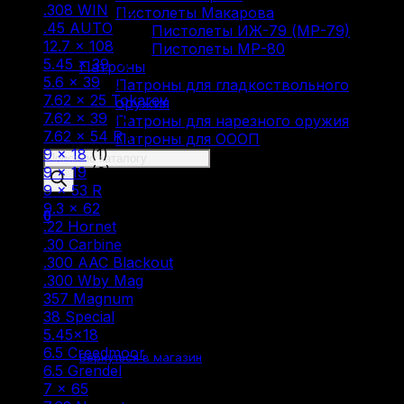
.308 WIN
(12)
Пистолеты Макарова
.45 AUTO
(1)
Пистолеты ИЖ-79 (МР-79)
12.7 × 108
(1)
Пистолеты МР-80
5.45 × 39
(1)
Патроны
5.6 × 39
(1)
Патроны для гладкоствольного
7.62 × 25 Tokarev
(2)
оружия
7.62 × 39
(8)
Патроны для нарезного оружия
7.62 × 54 R
(7)
Патроны для ОООП
9 × 18
(1)
Поиск
9 × 19
(6)
товаров
9 × 53 R
(1)
9.3 × 62
(1)
0
.22 Hornet
(1)
.30 Carbine
(1)
.300 AAC Blackout
(1)
.300 Wby Mag
(1)
357 Magnum
(1)
38 Special
(1)
Корзина пуста.
5.45×18
(1)
6.5 Creedmoor
(1)
Вернуться в магазин
6.5 Grendel
(2)
7 × 65
(1)