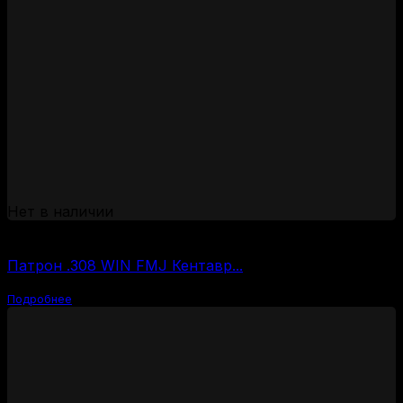
Нет в наличии
(за 1 шт:
95
₽
/ шт.)
Патрон .308 WIN FMJ Кентавр...
Подробнее