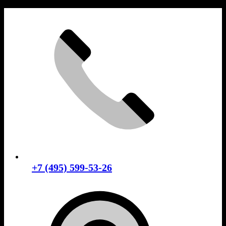
Skip
to
content
+7 (495) 599-53-26