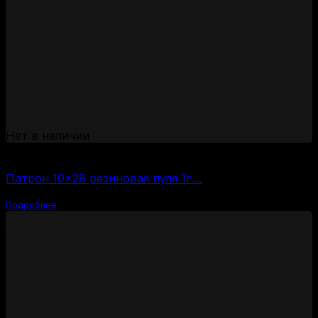
Нет в наличии
(за 1 шт:
38
₽
/ шт.)
Патрон 10×28 резиновая пуля 1г....
Подробнее