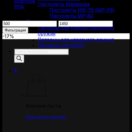
Фортуна
(1)
Пистолеты Макарова
РОК
(1)
Пистолеты ИЖ-79 (МР-79)
Пистолеты МР-80
Фильтрация по цене
Патроны
Минимальная
Максимальная
Патроны для гладкоствольного
цена
цена
Фильтрация
оружия
-17%
Патроны для нарезного оружия
Патроны для ОООП
Поиск
товаров
0
Корзина пуста.
Вернуться в магазин