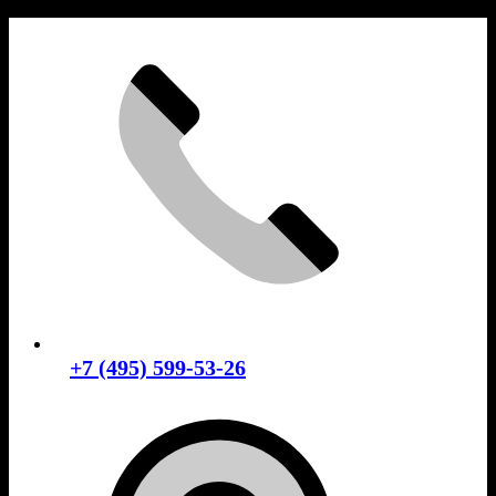
Skip
to
content
+7 (495) 599-53-26