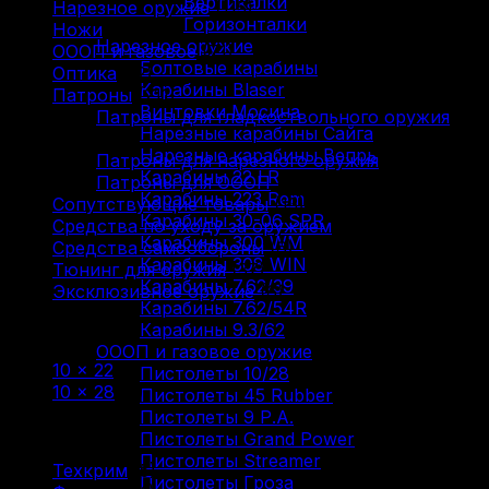
Вертикалки
Нарезное оружие
(115)
Горизонталки
Ножи
(9)
Нарезное оружие
ОООП и газовое
(71)
Болтовые карабины
Оптика
(12)
Карабины Blaser
Патроны
(211)
Винтовки Мосина
Патроны для гладкоствольного оружия
Нарезные карабины Сайга
(88)
Нарезные карабины Вепрь
Патроны для нарезного оружия
(93)
Карабины 22 LR
Патроны для ОООП
(30)
Карабины 223 Rem
Сопутствующие товары
(13)
Карабины 30-06 SPR
Средства по уходу за оружием
(31)
Карабины 300 WM
Средства самообороны
(6)
Карабины 308 WIN
Тюнинг для оружия
(37)
Карабины 7.62/39
Эксклюзивное оружие
(6)
Карабины 7.62/54R
Карабины 9.3/62
Фильтр по
ОООП и газовое оружие
10 × 22
(1)
Пистолеты 10/28
10 × 28
(6)
Пистолеты 45 Rubber
Пистолеты 9 Р.А.
Фильтр по
Пистолеты Grand Power
Пистолеты Streamer
Техкрим
(5)
Пистолеты Гроза