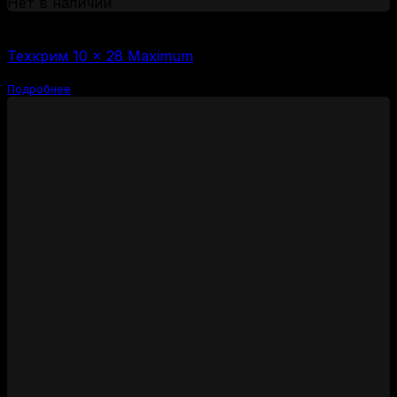
Нет в наличии
(за 1 шт:
25
₽
/ шт.)
Техкрим 10 × 28 Maximum
Подробнее