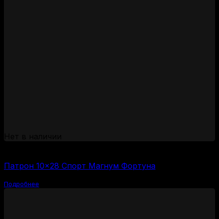
Нет в наличии
(за 1 шт:
44
₽
/ шт.)
Патрон 10×28 Спорт Магнум Фортуна
Подробнее