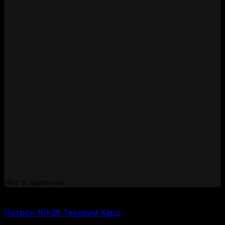
Нет в наличии
(за 1 шт:
60
₽
/ шт.)
Патрон 10×28 Техкрим Хард