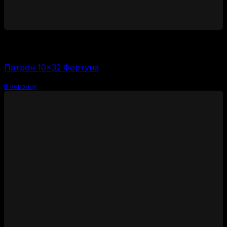
1450
₽
Цена за 1 шт:
58
₽
/ шт.
Патрон 10×32 Фортуна
В корзину