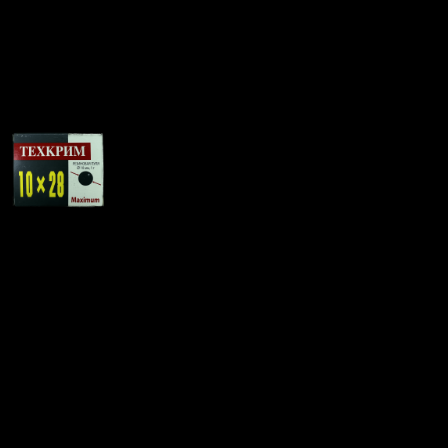
Патрон 10×28 резиновая
пуля 1г. Техкрим