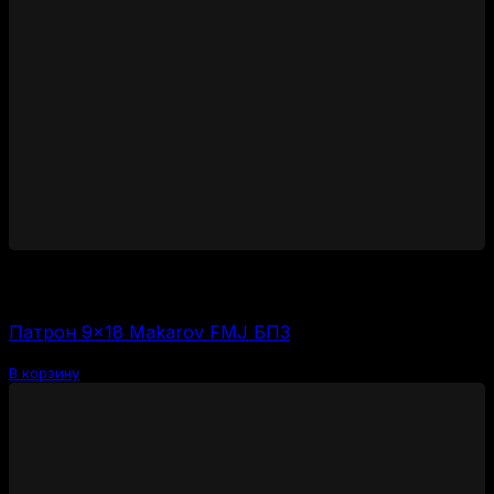
1950
₽
Цена за 1 шт:
39
₽
/ шт.
Патрон 9×18 Makarov FMJ БПЗ
В корзину