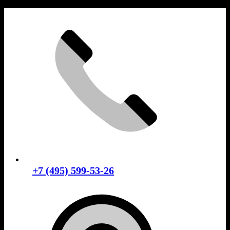
Skip
to
content
+7 (495) 599-53-26