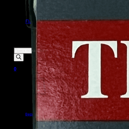
Пистолеты Макарова
Пистолеты ИЖ-79 (МР-79)
Пистолеты МР-80
Патроны
Патроны для гладкоствольного
оружия
Патроны для нарезного оружия
Патроны для ОООП
Поиск
товаров
0
Корзина пуста.
Вернуться в магазин