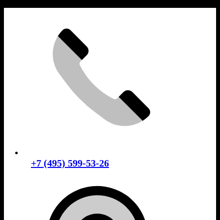
Skip
to
content
+7 (495) 599-53-26