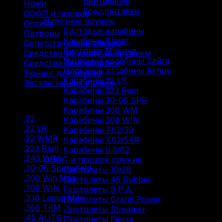
Вертикалки
Ножи
(9)
Горизонталки
ОООП и газовое
(71)
Нарезное оружие
Оптика
(12)
Болтовые карабины
Патроны
(211)
Карабины Blaser
Сопутствующие товары
(13)
Винтовки Мосина
Средства по уходу за оружием
(31)
Нарезные карабины Сайга
Средства самообороны
(6)
Нарезные карабины Вепрь
Тюнинг для оружия
(37)
Карабины 22 LR
Эксклюзивное оружие
(6)
Карабины 223 Rem
Карабины 30-06 SPR
Фильтр по
Карабины 300 WM
.22
(2)
Карабины 308 WIN
.22 LR
(29)
Карабины 7.62/39
.22 WMR
(3)
Карабины 7.62/54R
.223 Rem
(18)
Карабины 9.3/62
.243 WIN
(4)
ОООП и газовое оружие
.30-06 Springfield
(18)
Пистолеты 10/28
.300 Win Mag
(12)
Пистолеты 45 Rubber
.308 WIN
(30)
Пистолеты 9 Р.А.
.338 Lapua Mag
(2)
Пистолеты Grand Power
.366 ТКМ
(5)
Пистолеты Streamer
.45 AUTO
(2)
Пистолеты Гроза