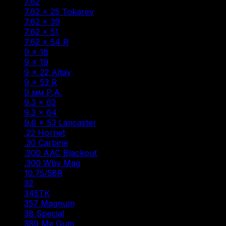
7.62
(2)
7.62 × 25 Tokarev
(2)
7.62 × 39
(22)
7.62 × 51
(1)
7.62 × 54 R
(13)
9 × 18
(2)
9 × 19
(9)
9 × 22 Altay
(1)
9 × 53 R
(1)
9 мм Р.А.
(47)
9.3 × 62
(5)
9.3 × 64
(1)
9.6 × 53 Lancaster
(6)
.22 Hornet
(1)
.30 Carbine
(1)
.300 AAC Blackout
(1)
.300 Wby Mag
(1)
10.75/58R
(1)
32
(1)
345ТК
(3)
357 Magnum
(1)
38 Special
(1)
380 Me Gum
(1)