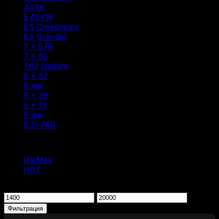
44ТК
(1)
5.45×18
(1)
6.5 Creedmoor
(1)
6.5 Grendel
(2)
7 × 57R
(1)
7 × 65
(1)
7.62 Nagant
(1)
8 × 57
(6)
8 мм
(1)
9 × 39
(1)
9 x 19
(1)
9 мм
(1)
9.3×74R
(1)
Фильтр по
ИжМех
(2)
НОТ
(7)
Фильтрация по цене
Минимальная
Максимальная
цена
цена
Фильтрация