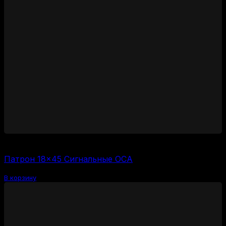
1500
₽
(за 1 шт:
375
₽
/ шт.)
Патрон 18×45 Сигнальные ОСА
В корзину