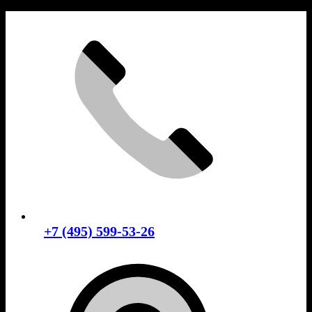
Skip
to
content
+7 (495) 599-53-26