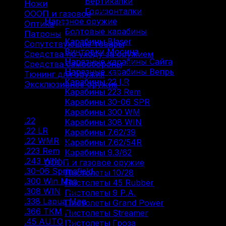
Вертикалки
Ножи
(9)
Горизонталки
ОООП и газовое
(71)
Нарезное оружие
Оптика
(12)
Болтовые карабины
Патроны
(211)
Карабины Blaser
Сопутствующие товары
(13)
Винтовки Мосина
Средства по уходу за оружием
(31)
Нарезные карабины Сайга
Средства самообороны
(6)
Нарезные карабины Вепрь
Тюнинг для оружия
(37)
Карабины 22 LR
Эксклюзивное оружие
(6)
Карабины 223 Rem
Карабины 30-06 SPR
Фильтр по
Карабины 300 WM
.22
(2)
Карабины 308 WIN
.22 LR
(29)
Карабины 7.62/39
.22 WMR
(3)
Карабины 7.62/54R
.223 Rem
(18)
Карабины 9.3/62
.243 WIN
(4)
ОООП и газовое оружие
.30-06 Springfield
(18)
Пистолеты 10/28
.300 Win Mag
(12)
Пистолеты 45 Rubber
.308 WIN
(30)
Пистолеты 9 Р.А.
.338 Lapua Mag
(2)
Пистолеты Grand Power
.366 ТКМ
(5)
Пистолеты Streamer
.45 AUTO
(2)
Пистолеты Гроза