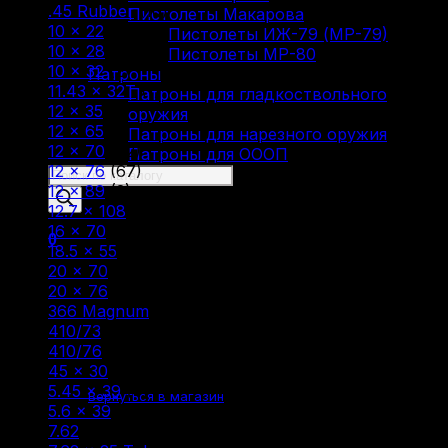
.45 Rubber
(10)
Пистолеты Макарова
10 × 22
(7)
Пистолеты ИЖ-79 (МР-79)
10 × 28
(14)
Пистолеты МР-80
10 × 32
(2)
Патроны
11.43 × 32T
(1)
Патроны для гладкоствольного
12 × 35
(1)
оружия
12 × 65
(1)
Патроны для нарезного оружия
12 × 70
(82)
Патроны для ОООП
12 × 76
(67)
Поиск
12 × 89
(2)
товаров
12.7 × 108
(1)
16 × 70
(32)
0
18.5 × 55
(5)
20 × 70
(15)
20 × 76
(7)
366 Magnum
(2)
410/73
(5)
410/76
(7)
Корзина пуста.
45 × 30
(2)
5.45 × 39
(4)
Вернуться в магазин
5.6 × 39
(2)
7.62
(2)