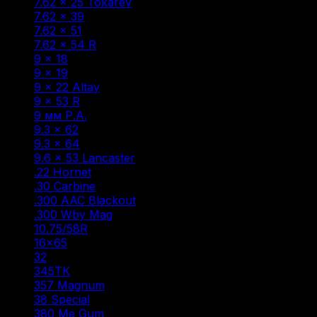
7.62 × 25 Tokarev
(2)
7.62 × 39
(22)
7.62 × 51
(1)
7.62 × 54 R
(13)
9 × 18
(2)
9 × 19
(9)
9 × 22 Altay
(1)
9 × 53 R
(1)
9 мм Р.А.
(47)
9.3 × 62
(5)
9.3 × 64
(1)
9.6 × 53 Lancaster
(6)
.22 Hornet
(1)
.30 Carbine
(1)
.300 AAC Blackout
(1)
.300 Wby Mag
(1)
10.75/58R
(1)
16×65
(1)
32
(1)
345ТК
(3)
357 Magnum
(1)
38 Special
(1)
380 Me Gum
(1)