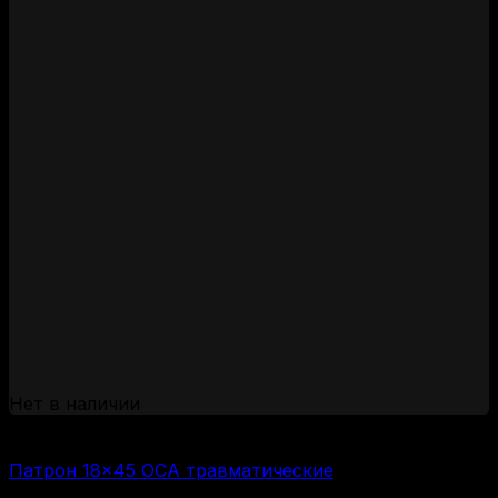
Нет в наличии
(за 1 шт:
363
₽
/ шт.)
Патрон 18×45 ОСА травматические