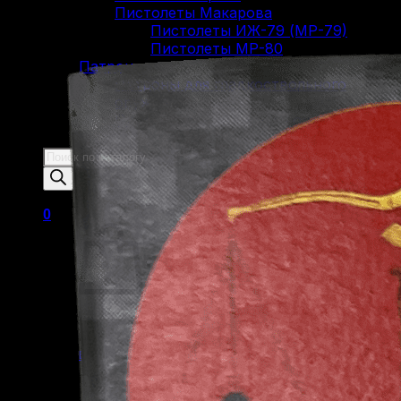
Пистолеты Макарова
Пистолеты ИЖ-79 (МР-79)
Пистолеты МР-80
Патроны
Патроны для гладкоствольного
оружия
Патроны для нарезного оружия
Патроны для ОООП
Поиск
товаров
0
Корзина пуста.
Вернуться в магазин