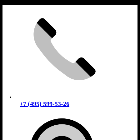
Skip
to
content
+7 (495) 599-53-26