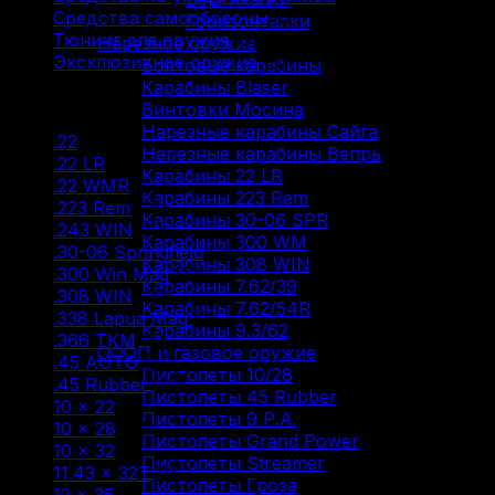
Средства самообороны
(6)
Горизонталки
Тюнинг для оружия
(37)
Нарезное оружие
Эксклюзивное оружие
(6)
Болтовые карабины
Карабины Blaser
Фильтр по
Винтовки Мосина
Нарезные карабины Сайга
.22
(2)
Нарезные карабины Вепрь
.22 LR
(29)
Карабины 22 LR
.22 WMR
(3)
Карабины 223 Rem
.223 Rem
(18)
Карабины 30-06 SPR
.243 WIN
(4)
Карабины 300 WM
.30-06 Springfield
(18)
Карабины 308 WIN
.300 Win Mag
(12)
Карабины 7.62/39
.308 WIN
(30)
Карабины 7.62/54R
.338 Lapua Mag
(2)
Карабины 9.3/62
.366 ТКМ
(5)
ОООП и газовое оружие
.45 AUTO
(2)
Пистолеты 10/28
.45 Rubber
(10)
Пистолеты 45 Rubber
10 × 22
(7)
Пистолеты 9 Р.А.
10 × 28
(14)
Пистолеты Grand Power
10 × 32
(2)
Пистолеты Streamer
11.43 × 32T
(1)
Пистолеты Гроза
12 × 35
(1)