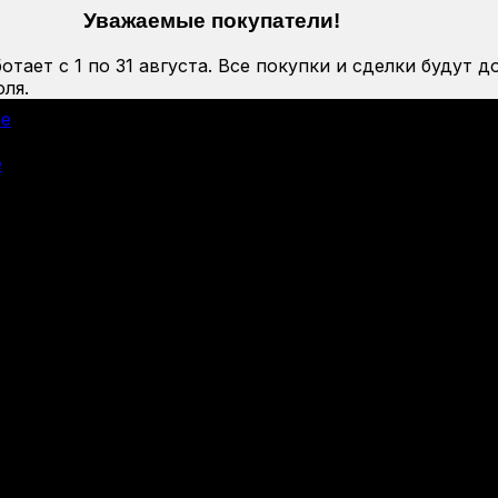
Уважаемые покупатели!
тает с 1 по 31 августа. Все покупки и сделки будут д
ля.
ие
е