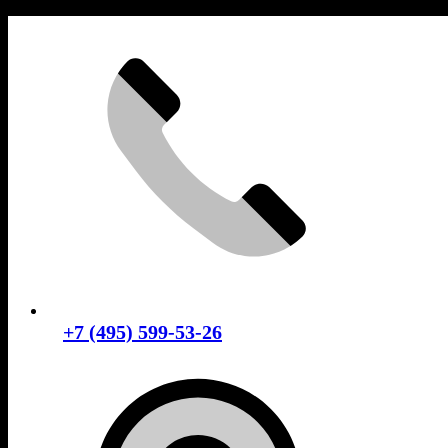
Skip
to
content
+7 (495) 599-53-26