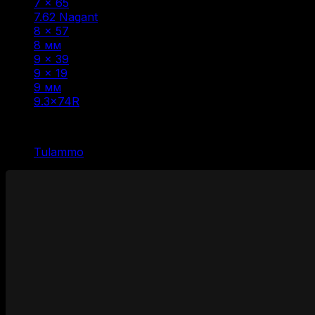
7 × 65
(1)
7.62 Nagant
(1)
8 × 57
(6)
8 мм
(1)
9 × 39
(1)
9 x 19
(1)
9 мм
(1)
9.3×74R
(1)
Фильтр по
Tulammo
(1)