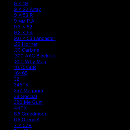
9 × 19
(9)
9 × 22 Altay
(1)
9 × 53 R
(1)
9 мм Р.А.
(47)
9.3 × 62
(5)
9.3 × 64
(1)
9.6 × 53 Lancaster
(6)
.22 Hornet
(1)
.30 Carbine
(1)
.300 AAC Blackout
(1)
.300 Wby Mag
(1)
10.75/58R
(1)
16×65
(1)
32
(1)
345ТК
(3)
357 Magnum
(1)
38 Special
(1)
380 Me Gum
(1)
44ТК
(1)
6.5 Creedmoor
(1)
6.5 Grendel
(2)
7 × 57R
(1)