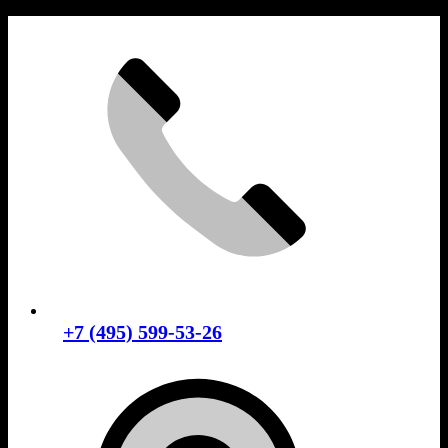
Skip
to
content
+7 (495) 599-53-26