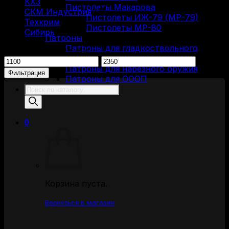
КХЗ
(2)
Пистолеты Макарова
СКМ Индустрия
(3)
Пистолеты ИЖ-79 (МР-79)
Техкрим
(1)
Пистолеты МР-80
Сибирь
(1)
Патроны
Патроны для гладкоствольного
Фильтрация по цене
оружия
Минимальная
Максимальная
Патроны для нарезного оружия
цена
цена
Фильтрация
Патроны для ОООП
Поиск
товаров
0
Корзина пуста.
Вернуться в магазин