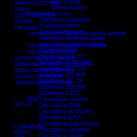
Вертикалки
Нарезное оружие
(115)
Горизонталки
Ножи
(9)
Нарезное оружие
ОООП и газовое
(71)
Болтовые карабины
Оптика
(12)
Карабины Blaser
Патроны
(211)
Винтовки Мосина
Патроны для гладкоствольного оружия
Нарезные карабины Сайга
(88)
Нарезные карабины Вепрь
Патроны для нарезного оружия
(93)
Карабины 22 LR
Патроны для ОООП
(30)
Карабины 223 Rem
Сопутствующие товары
(13)
Карабины 30-06 SPR
Средства по уходу за оружием
(31)
Карабины 300 WM
Средства самообороны
(6)
Карабины 308 WIN
Тюнинг для оружия
(37)
Карабины 7.62/39
Эксклюзивное оружие
(6)
Карабины 7.62/54R
Карабины 9.3/62
Фильтр по
ОООП и газовое оружие
16 × 70
(10)
Пистолеты 10/28
Пистолеты 45 Rubber
Фильтр по
Пистолеты 9 Р.А.
Пистолеты Grand Power
Главпатрон
(2)
Пистолеты Streamer
КЗОРС
(1)
Пистолеты Гроза