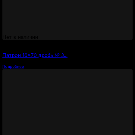
Нет в наличии
(за 1 шт:
66
₽
/ шт.)
Патрон 16×70 дробь № 3...
Подробнее