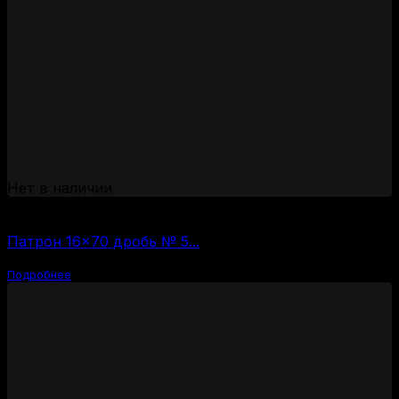
Нет в наличии
(за 1 шт:
60
₽
/ шт.)
Патрон 16×70 дробь № 5...
Подробнее