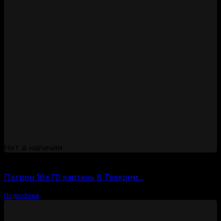
Нет в наличии
(за 1 шт:
120
₽
/ шт.)
Патрон 16×70 картечь 8 Техкрим...
Подробнее