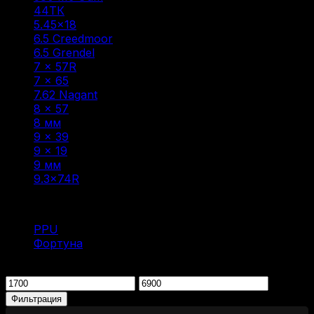
44ТК
(1)
5.45×18
(1)
6.5 Creedmoor
(1)
6.5 Grendel
(2)
7 × 57R
(1)
7 × 65
(1)
7.62 Nagant
(1)
8 × 57
(6)
8 мм
(1)
9 × 39
(1)
9 x 19
(1)
9 мм
(1)
9.3×74R
(1)
Фильтр по
PPU
(1)
Фортуна
(1)
Фильтрация по цене
Минимальная
Максимальная
цена
цена
Фильтрация