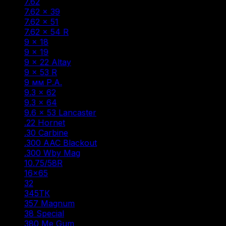
7.62
(2)
7.62 × 39
(22)
7.62 × 51
(1)
7.62 × 54 R
(13)
9 × 18
(2)
9 × 19
(9)
9 × 22 Altay
(1)
9 × 53 R
(1)
9 мм Р.А.
(47)
9.3 × 62
(5)
9.3 × 64
(1)
9.6 × 53 Lancaster
(6)
.22 Hornet
(1)
.30 Carbine
(1)
.300 AAC Blackout
(1)
.300 Wby Mag
(1)
10.75/58R
(1)
16×65
(1)
32
(1)
345ТК
(3)
357 Magnum
(1)
38 Special
(1)
380 Me Gum
(1)