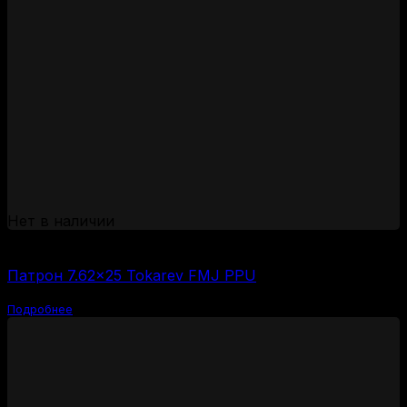
Нет в наличии
(за 1 шт:
138
₽
/ шт.)
Патрон 7.62×25 Tokarev FMJ PPU
Подробнее