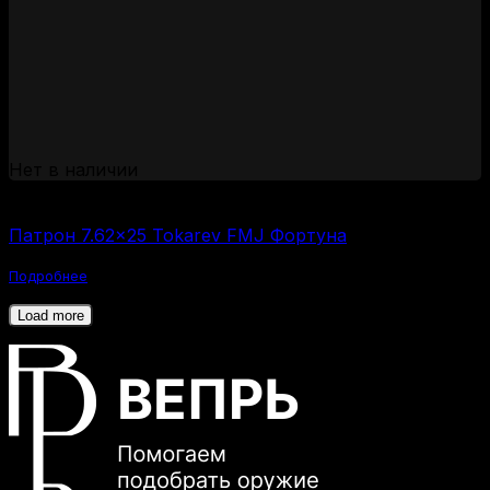
Нет в наличии
(за 1 шт:
85
₽
/ шт.)
Патрон 7.62×25 Tokarev FMJ Фортуна
Подробнее
Load more