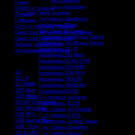
Вертикалки
Ножи
(9)
Горизонталки
ОООП и газовое
(71)
Нарезное оружие
Оптика
(12)
Болтовые карабины
Патроны
(211)
Карабины Blaser
Сопутствующие товары
(13)
Винтовки Мосина
Средства по уходу за оружием
(31)
Нарезные карабины Сайга
Средства самообороны
(6)
Нарезные карабины Вепрь
Тюнинг для оружия
(37)
Карабины 22 LR
Эксклюзивное оружие
(6)
Карабины 223 Rem
Карабины 30-06 SPR
Фильтр по
Карабины 300 WM
.22
(2)
Карабины 308 WIN
.22 LR
(29)
Карабины 7.62/39
.22 WMR
(3)
Карабины 7.62/54R
.223 Rem
(18)
Карабины 9.3/62
.243 WIN
(4)
ОООП и газовое оружие
.30-06 Springfield
(18)
Пистолеты 10/28
.300 Win Mag
(12)
Пистолеты 45 Rubber
.308 WIN
(30)
Пистолеты 9 Р.А.
.338 Lapua Mag
(2)
Пистолеты Grand Power
.366 ТКМ
(5)
Пистолеты Streamer
.45 AUTO
(2)
Пистолеты Гроза