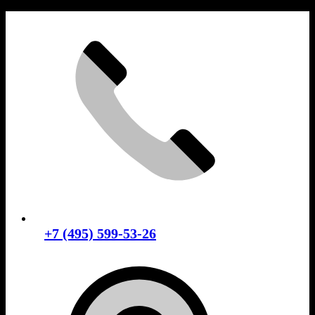
Skip
to
content
+7 (495) 599-53-26