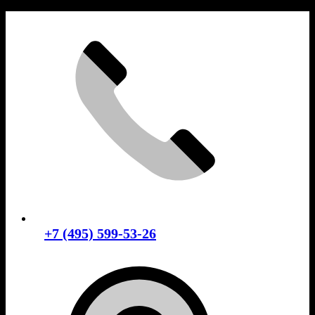
Skip
to
content
+7 (495) 599-53-26