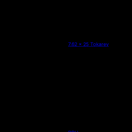
Цена за 1 шт:
138
₽
/ шт.
Нет в наличии
7.62 × 25 Tokarev
Калибр
FMJ с полимерным
Тип пули
покрытием
Количество патронов в
50 шт.
упаковке
5.5 г
Вес пули
Сербия
Страна производства