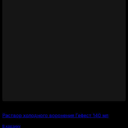
600
₽
Раствор холодного воронения Гефест 140 мл
В корзину