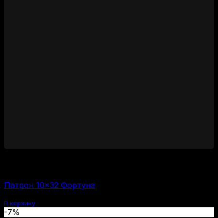
1450
₽
Цена за 1 шт:
58
₽
/ шт.
Патрон 10×32 Фортуна
В корзину
-7%