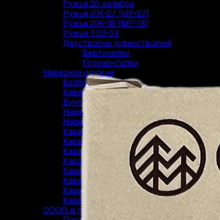
Ружья 20 калибра
Ружья ИЖ-27 (МР-27)
Ружья ИЖ-18 (МР-18)
Ружья ТОЗ-34
Двустволки (одностволки)
Вертикалки
Горизонталки
Нарезное оружие
Болтовые карабины
Карабины Blaser
Винтовки Мосина
Нарезные карабины Сайга
Нарезные карабины Вепрь
Карабины 22 LR
Карабины 223 Rem
Карабины 30-06 SPR
Карабины 300 WM
Карабины 308 WIN
Карабины 7.62/39
Карабины 7.62/54R
Карабины 9.3/62
ОООП и газовое оружие
Пистолеты 10/28