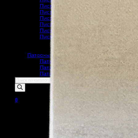
Пистолеты 45 Rubber
Пистолеты 9 Р.А.
Пистолеты Grand Power
Пистолеты Streamer
Пистолеты Гроза
Пистолеты Макарова
Пистолеты ИЖ-79 (МР-79)
Пистолеты МР-80
Патроны
Патроны для гладкоствольного оружи
Патроны для нарезного оружия
Патроны для ОООП
Поиск
товаров
0
Корзина пуста.