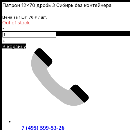
Патрон 12×70 дробь 3 Сибирь без контейнера
Цена за 1 шт:
76
₽
/ шт.
Out of stock
-
Skip
to
+
content
В корзину
+7 (495) 599-53-26