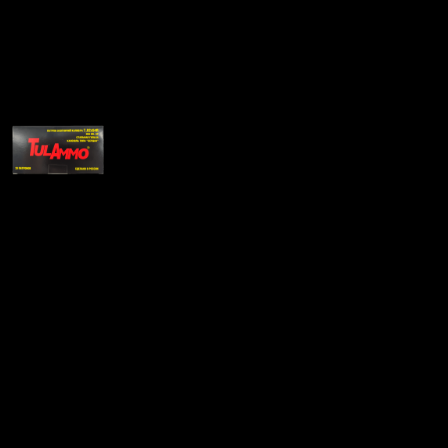
Патрон 7.62×54R SP УПЗ
1250
₽
Цена за 1 шт:
63
₽
/ шт.