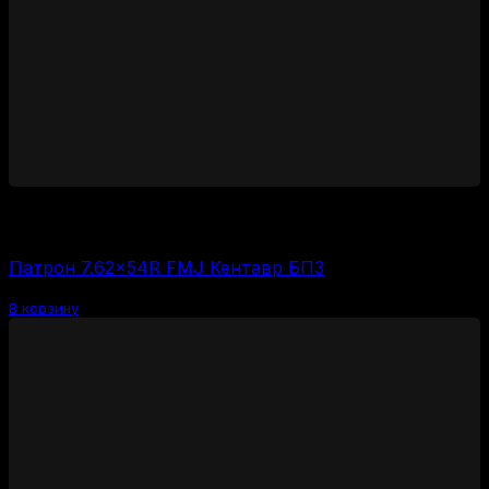
3000
₽
Цена за 1 шт:
150
₽
/ шт.
Патрон 7.62×54R FMJ Кентавр БПЗ
В корзину