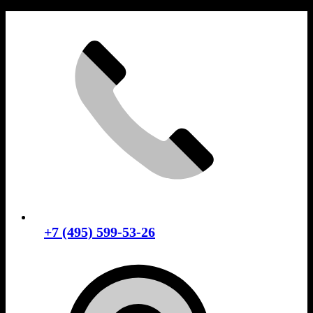
Skip
to
content
+7 (495) 599-53-26