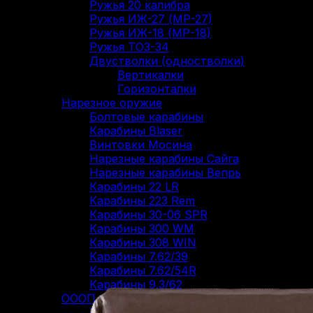
Ружья 20 калибра
Ружья ИЖ-27 (МР-27)
Ружья ИЖ-18 (МР-18)
Ружья ТОЗ-34
Двустволки (одностволки)
Вертикалки
Горизонталки
Нарезное оружие
Болтовые карабины
Карабины Blaser
Винтовки Мосина
Нарезные карабины Сайга
Нарезные карабины Вепрь
Карабины 22 LR
Карабины 223 Rem
Карабины 30-06 SPR
Карабины 300 WM
Карабины 308 WIN
Карабины 7.62/39
Карабины 7.62/54R
Карабины 9.3/62
ОООП и газовое оружие
Пистолеты 10/28