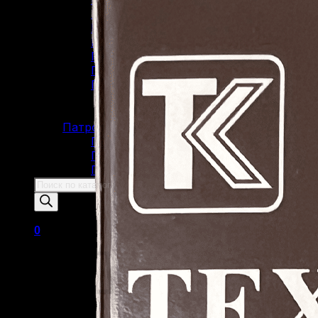
Пистолеты 45 Rubber
Пистолеты 9 Р.А.
Пистолеты Grand Power
Пистолеты Streamer
Пистолеты Гроза
Пистолеты Макарова
Пистолеты ИЖ-79 (МР-79)
Пистолеты МР-80
Патроны
Патроны для гладкоствольного оружи
Патроны для нарезного оружия
Патроны для ОООП
Поиск
товаров
0
Корзина пуста.