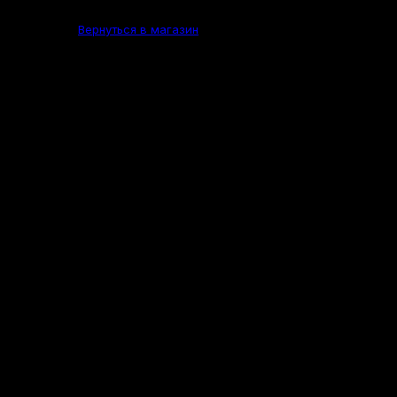
Вернуться в магазин
Ружье ИЖ-18Е 16 × 70
Нет в наличии