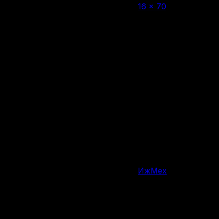
16 × 70
Калибр
1 патрон
Вместимость магазина/барабана
1165 мм
Общая длина
710 мм
Длина ствола, мм
2600 г
Вес
Россия
Страна производства
ИжМех
Производитель
Изменение цен
Похожие ИЖ-18 (МР-18)