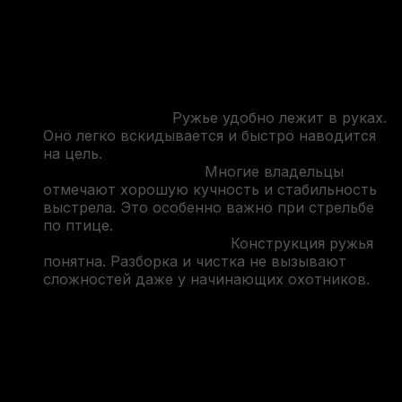
Надежность конструкции. Механизм
отличается прочностью и долговечностью.
Даже ружья, выпущенные несколько
десятилетий назад, продолжают успешно
использоваться на охоте.
Хороший баланс.
Ружье удобно лежит в руках.
Оно легко вскидывается и быстро наводится
на цель.
Точный и резкий бой.
Многие владельцы
отмечают хорошую кучность и стабильность
выстрела. Это особенно важно при стрельбе
по птице.
Простота обслуживания.
Конструкция ружья
понятна. Разборка и чистка не вызывают
сложностей даже у начинающих охотников.
Поэтому даже сегодня многие охотники стремятся
купить ТОЗ-34 , несмотря на появление большого
количества современных моделей.
Комплектация