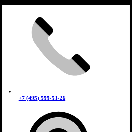
Skip
to
content
+7 (495) 599-53-26