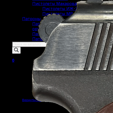
Пистолеты Макарова
Пистолеты ИЖ-79 (МР-79)
Пистолеты МР-80
Патроны
Патроны для гладкоствольного
оружия
Патроны для нарезного оружия
Патроны для ОООП
Поиск
товаров
0
Корзина пуста.
Вернуться в магазин