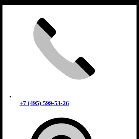
Skip
to
content
+7 (495) 599-53-26