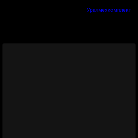
Уралмехкомплект
Производитель
Изменение цен
Похожие товары