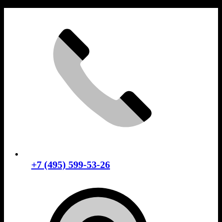
Skip
to
content
+7 (495) 599-53-26