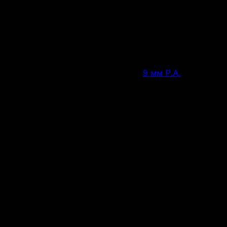
П-М21Т 9 мм Р.А.
Нет в наличии
9 мм Р.А.
Калибр
9 патронов
Вместимость магазина/барабана
145 мм
Общая длина
73.5
Длина ствола, мм
630 г
Вес
Россия
Страна производства