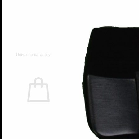
Пистолеты Макарова
Пистолеты ИЖ-79 (МР-79)
Пистолеты МР-80
Патроны
Патроны для гладкоствольного
оружия
Патроны для нарезного оружия
Патроны для ОООП
Поиск
товаров
0
Корзина пуста.
Вернуться в магазин