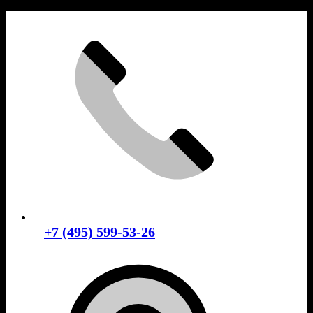
Skip
to
content
+7 (495) 599-53-26