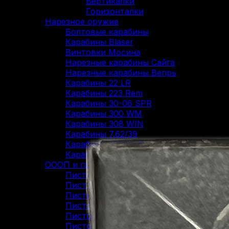
Вертикалки
Горизонталки
Нарезное оружие
Болтовые карабины
Карабины Blaser
Винтовки Мосина
Нарезные карабины Сайга
Нарезные карабины Вепрь
Карабины 22 LR
Карабины 223 Rem
Карабины 30-06 SPR
Карабины 300 WM
Карабины 308 WIN
Карабины 7.62/39
Карабины 7.62/54R
Карабины 9.3/62
ОООП и газовое оружие
Пистолеты 10/28
Пистолеты 45 Rubber
Пистолеты 9 Р.А.
Пистолеты Grand Power
Пистолеты Streamer
Пистолеты Гроза