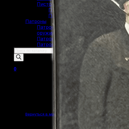
Пистолеты Макарова
Пистолеты ИЖ-79 (МР-79)
Пистолеты МР-80
Патроны
Патроны для гладкоствольного
оружия
Патроны для нарезного оружия
Патроны для ОООП
Поиск
товаров
0
Корзина пуста.
Вернуться в магазин