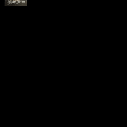
Патрон 12×70 дробь № 10
Русский охотник Азот
Цена за 1 шт:
50
₽
/ шт.