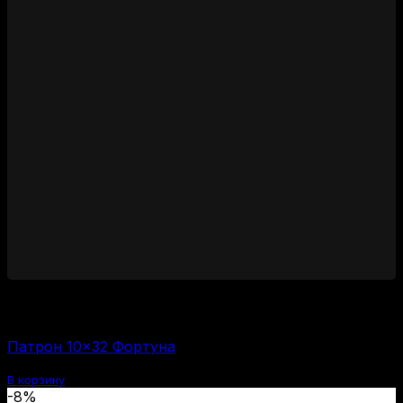
1450
₽
Цена за 1 шт:
58
₽
/ шт.
Патрон 10×32 Фортуна
В корзину
-8%