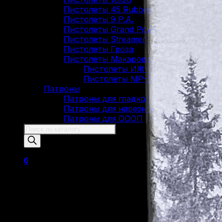
Пистолеты 45 Rubber
Пистолеты 9 Р.А.
Пистолеты Grand Power
Пистолеты Streamer
Пистолеты Гроза
Пистолеты Макарова
Пистолеты ИЖ-79 (МР-79)
Пистолеты МР-80
Патроны
Патроны для гладкоствольного оружи
Патроны для нарезного оружия
Патроны для ОООП
Поиск
товаров
0
Корзина пуста.