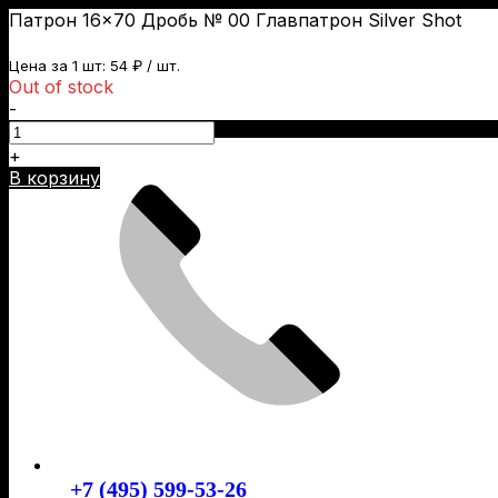
Патрон 16×70 Дробь № 00 Главпатрон Silver Shot
Цена за 1 шт:
54
₽
/ шт.
Out of stock
-
Skip
to
+
content
В корзину
+7 (495) 599-53-26