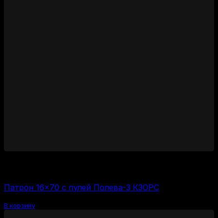
2350
₽
Цена за 1 шт:
235
₽
/ шт.
Патрон 16×70 с пулей Полева-3 КЗОРС
В корзину