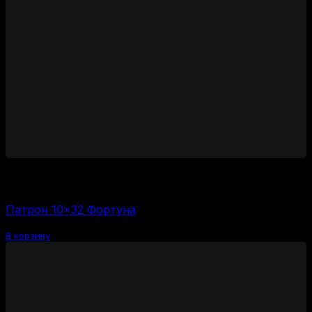
1450
₽
Цена за 1 шт:
58
₽
/ шт.
Патрон 10×32 Фортуна
В корзину