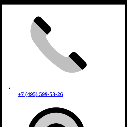
Skip
to
content
+7 (495) 599-53-26