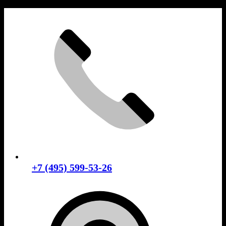
Skip
to
content
+7 (495) 599-53-26