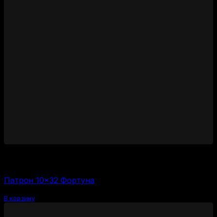
1450
₽
Цена за 1 шт:
58
₽
/ шт.
Патрон 10×32 Фортуна
В корзину