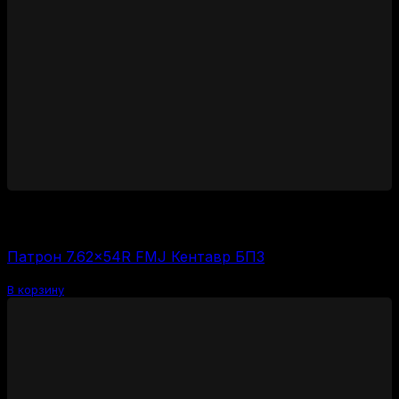
3000
₽
Цена за 1 шт:
150
₽
/ шт.
Патрон 7.62×54R FMJ Кентавр БПЗ
В корзину