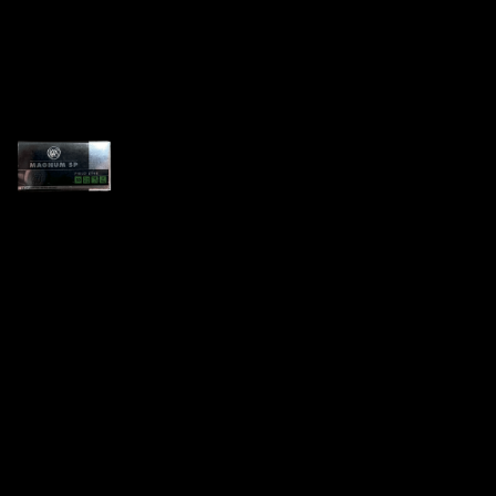
Патрон .22 WMR Magnum
SP
17250
₽