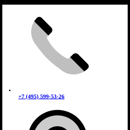
Skip
to
content
+7 (495) 599-53-26