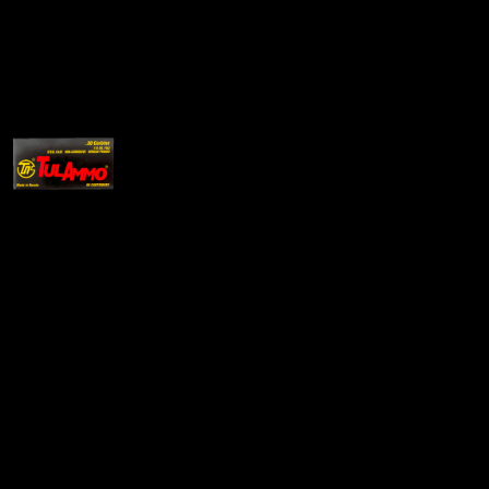
Патрон .30 Carbine УПЗ
Цена за 1 шт:
44
₽
/ шт.