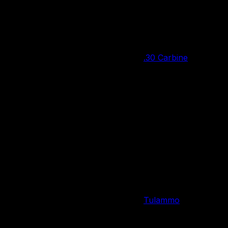
Нет в наличии
.30 Carbine
Калибр
FMJ
Тип пули
11.1 г
Вес пули
50 шт.
Количество патронов в упаковке
Россия
Страна производства
Tulammo
Производитель
Изменение цен