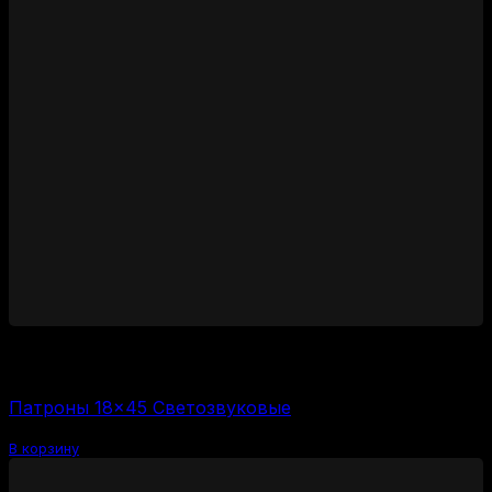
1400
₽
Цена за 1 шт:
350
₽
/ шт.
Патроны 18×45 Светозвуковые
В корзину