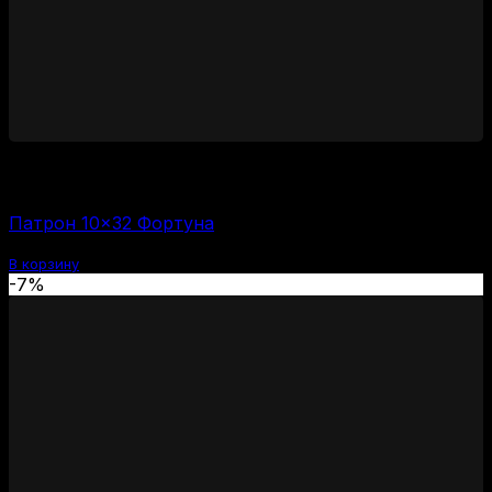
1450
₽
Цена за 1 шт:
58
₽
/ шт.
Патрон 10×32 Фортуна
В корзину
-7%