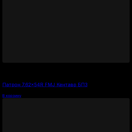
3000
₽
Цена за 1 шт:
150
₽
/ шт.
Патрон 7.62×54R FMJ Кентавр БПЗ
В корзину