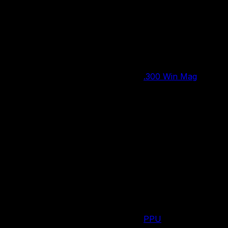
Цена за 1 шт:
460
₽
/ шт.
Нет в наличии
.300 Win Mag
Калибр
SP
Тип пули
20 шт.
Количество патронов в упаковке
11.7 г
Вес пули
Сербия
Страна производства
PPU
Производитель