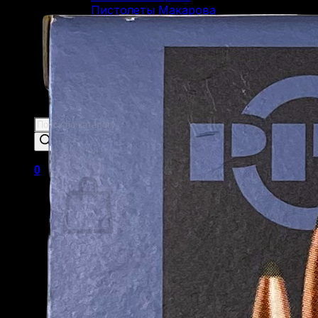
Пистолеты Макарова
Пистолеты ИЖ-79 (МР-79)
Пистолеты МР-80
Патроны
Патроны для гладкоствольного
оружия
Патроны для нарезного оружия
Патроны для ОООП
Поиск
товаров
0
Корзина пуста.
Вернуться в магазин