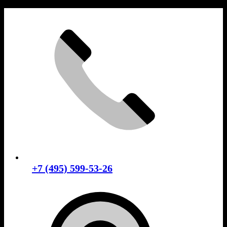
Skip
to
content
+7 (495) 599-53-26