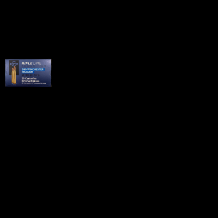
Патрон .300 Win Mag SP
PPU