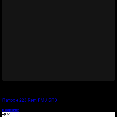
700
₽
Цена за 1 шт:
35
₽
/ шт.
Патрон 223 Rem FMJ БПЗ
В корзину
-8%