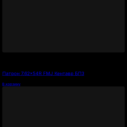
3000
₽
Цена за 1 шт:
150
₽
/ шт.
Патрон 7.62×54R FMJ Кентавр БПЗ
В корзину