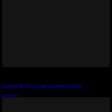
2350
₽
Цена за 1 шт:
235
₽
/ шт.
Патрон 16×70 с пулей Полева-3 КЗОРС
В корзину