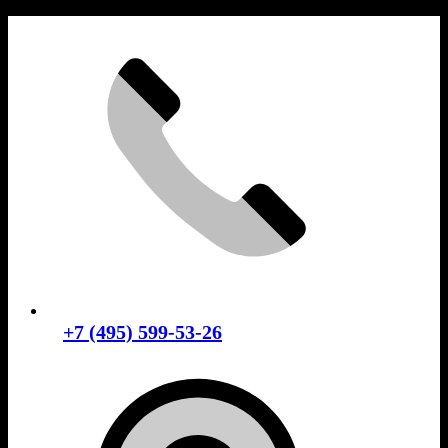
Skip
to
content
+7 (495) 599-53-26