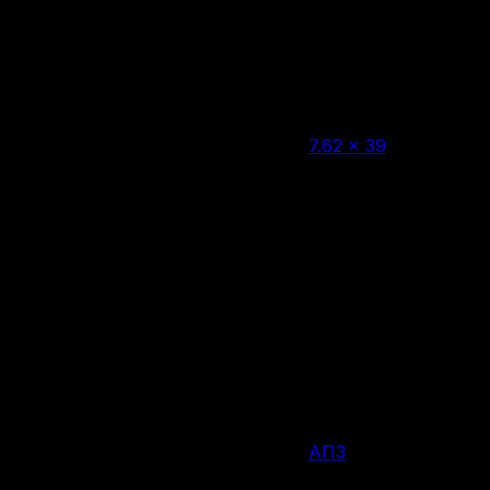
Нет в наличии
7.62 × 39
Калибр
FMJ
Тип пули
20 шт.
Количество патронов в упаковке
8 г
Вес пули
Россия
Страна производства
АПЗ
Производитель