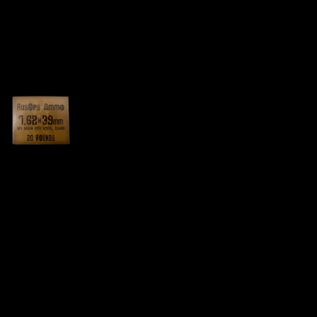
Патрон 7.62×39 FMJ АПЗ
Цена за 1 шт:
20
₽
/ шт.