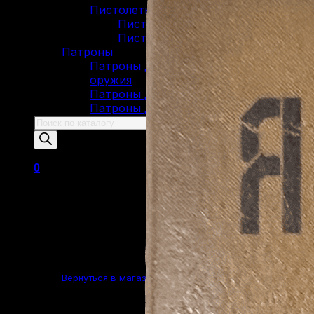
Пистолеты Макарова
Пистолеты ИЖ-79 (МР-79)
Пистолеты МР-80
Патроны
Патроны для гладкоствольного
оружия
Патроны для нарезного оружия
Патроны для ОООП
Поиск
товаров
0
Корзина пуста.
Вернуться в магазин