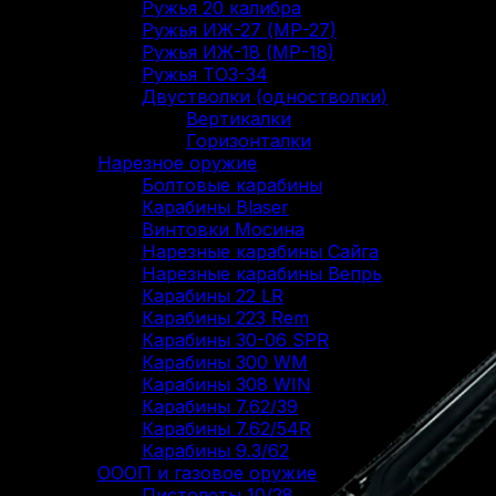
Ружья 20 калибра
Ружья ИЖ-27 (МР-27)
Ружья ИЖ-18 (МР-18)
Ружья ТОЗ-34
Двустволки (одностволки)
Вертикалки
Горизонталки
Нарезное оружие
Болтовые карабины
Карабины Blaser
Винтовки Мосина
Нарезные карабины Сайга
Нарезные карабины Вепрь
Карабины 22 LR
Карабины 223 Rem
Карабины 30-06 SPR
Карабины 300 WM
Карабины 308 WIN
Карабины 7.62/39
Карабины 7.62/54R
Карабины 9.3/62
ОООП и газовое оружие
Пистолеты 10/28