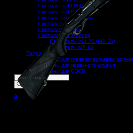
Пистолеты 45 Rubber
Пистолеты 9 Р.А.
Пистолеты Grand Power
Пистолеты Streamer
Пистолеты Гроза
Пистолеты Макарова
Пистолеты ИЖ-79 (МР-79)
Пистолеты МР-80
Патроны
Патроны для гладкоствольного оружи
Патроны для нарезного оружия
Патроны для ОООП
Поиск
товаров
0
Ружьё Benelli Raffaello Synt
Корзина пуста.