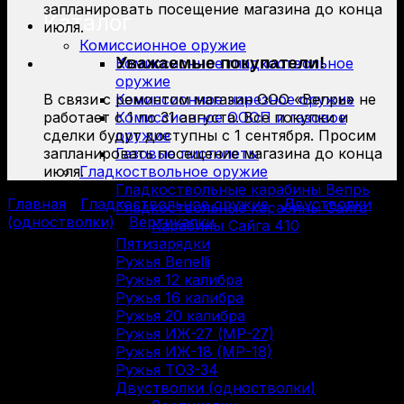
запланировать посещение магазина до конца
Каталог
июля.
Комиссионное оружие
Уважаемые покупатели!
Комиссионное гладкоствольное
оружие
В связи с ремонтом магазин ООО «Вепрь» не
Комиссионное нарезное оружие
работает с 1 по 31 августа. Все покупки и
Комиссионное ОООП и газовое
сделки будут доступны с 1 сентября. Просим
оружие
запланировать посещение магазина до конца
Газовые пистолеты
июля.
Гладкоствольное оружие
Гладкоствольные карабины Вепрь
Главная
/
Гладкоствольное оружие
/
Двустволки
Гладкоствольные карабины Сайга
(одностволки)
/
Вертикалки
Карабины Сайга 410
Пятизарядки
Ружья Benelli
Ружья 12 калибра
Ружья 16 калибра
Ружья 20 калибра
Ружья ИЖ-27 (МР-27)
Ружья ИЖ-18 (МР-18)
Ружья ТОЗ-34
Двустволки (одностволки)