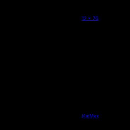
12 × 76
Калибр
2 патрона
Вместимость магазина/барабана
1095 мм
Общая длина
725 мм
Длина ствола, мм
3400 г
Вес
Россия
Страна производства
ИжМех
Производитель