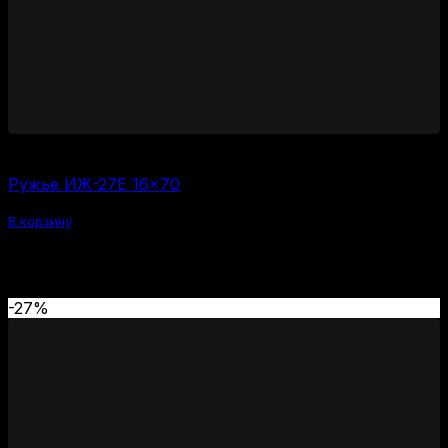
55000
₽
Ружье ИЖ-27Е 16×70
В корзину
Рекомендуем
-27%