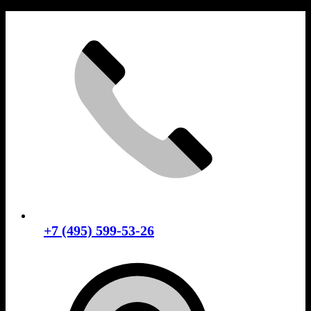
Skip
to
content
+7 (495) 599-53-26