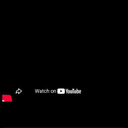
Видео-обзор
Изменение цен
Похожие ИЖ-27 (МР-27)