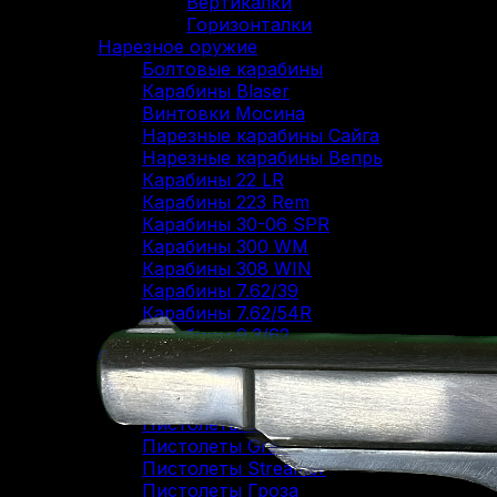
Вертикалки
Горизонталки
Нарезное оружие
Болтовые карабины
Карабины Blaser
Винтовки Мосина
Нарезные карабины Сайга
Нарезные карабины Вепрь
Карабины 22 LR
Карабины 223 Rem
Карабины 30-06 SPR
Карабины 300 WM
Карабины 308 WIN
Карабины 7.62/39
Карабины 7.62/54R
Карабины 9.3/62
ОООП и газовое оружие
Пистолеты 10/28
Пистолеты 45 Rubber
Пистолеты 9 Р.А.
Пистолеты Grand Power
Пистолеты Streamer
Пистолеты Гроза