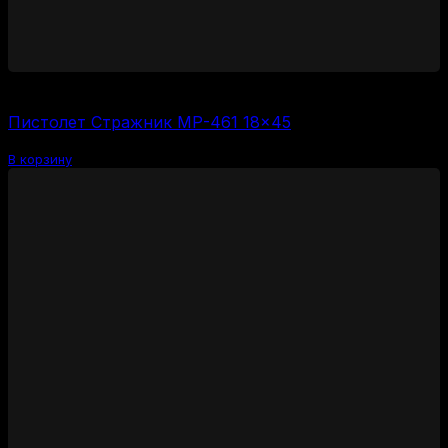
6000
₽
Пистолет Стражник МР-461 18×45
В корзину