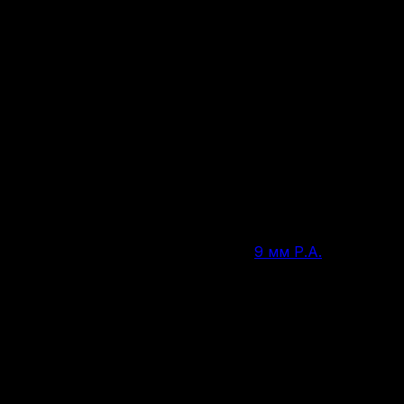
Пистолет МР 355 9 мм
Нет в наличии
9 мм Р.А.
Калибр
10 патронов
Вместимость магазина/барабана
225 мм
Общая длина
140 мм
Длина ствола, мм