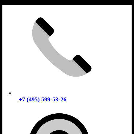
Skip
to
content
+7 (495) 599-53-26