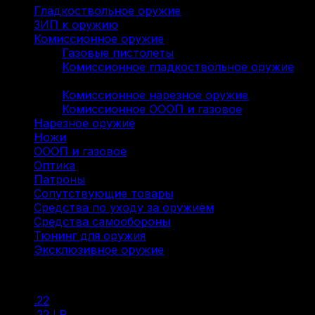
Гладкоствольное оружие
(137)
ЗИП к оружию
(7)
Комиссионное оружие
(322)
Газовые пистолеты
(9)
Комиссионное гладкоствольное оружие
(136)
Комиссионное нарезное оружие
(114)
Комиссионное ОООП и газовое
(63)
Нарезное оружие
(115)
Ножи
(9)
ОООП и газовое
(71)
Оптика
(12)
Патроны
(211)
Сопутствующие товары
(13)
Средства по уходу за оружием
(31)
Средства самообороны
(6)
Тюнинг для оружия
(37)
Эксклюзивное оружие
(6)
Фильтр по
.22
(2)
.22 LR
(20)