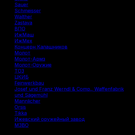
Sauer
(1)
Schmeisser
(1)
Walther
(1)
Zastava
(1)
ВПО
(6)
ИжМаш
(7)
ИжМех
(4)
Концерн Калашников
(16)
Молот
(2)
Молот-Армз
(3)
Молот-Оружие
(4)
ТОЗ
(7)
ЦКИБ
(5)
Feinwerkbau
(1)
Josef und Franz Werndl & Comp., Waffenfabrik
und Sägemühl
(1)
Mannlicher
(1)
Orsis
(1)
Tikka
(2)
Ижевский оружейный завод
(1)
МЗВО
(2)