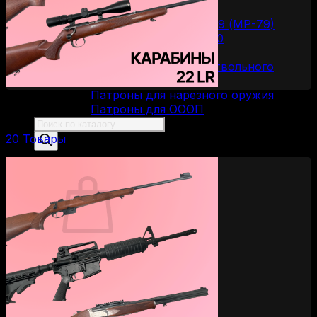
Пистолеты Макарова
Пистолеты ИЖ-79 (МР-79)
Пистолеты МР-80
Патроны
Патроны для гладкоствольного
оружия
Патроны для нарезного оружия
Патроны для ОООП
Карабины 22 LR
Поиск
товаров
20 Товары
0
Корзина пуста.
Вернуться в магазин