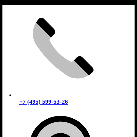
Skip
to
content
+7 (495) 599-53-26