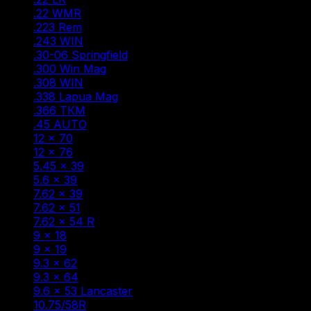
.22 WMR
(1)
.223 Rem
(10)
.243 WIN
(2)
.30-06 Springfield
(10)
.300 Win Mag
(9)
.308 WIN
(18)
.338 Lapua Mag
(2)
.366 ТКМ
(3)
.45 AUTO
(1)
12 × 70
(3)
12 × 76
(3)
5.45 × 39
(3)
5.6 × 39
(1)
7.62 × 39
(13)
7.62 × 51
(1)
7.62 × 54 R
(6)
9 × 18
(1)
9 × 19
(3)
9.3 × 62
(4)
9.3 × 64
(1)
9.6 × 53 Lancaster
(3)
10.75/58R
(1)