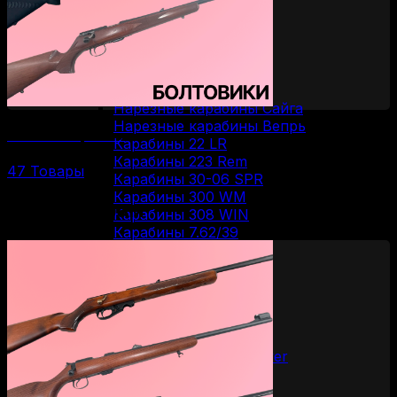
Вертикалки
Горизонталки
Нарезное оружие
Болтовые карабины
Карабины Blaser
Винтовки Мосина
Нарезные карабины Сайга
Нарезные карабины Вепрь
Болтовые карабины
Карабины 22 LR
Карабины 223 Rem
47 Товары
Карабины 30-06 SPR
Карабины 300 WM
По калибрам
Карабины 308 WIN
Карабины 7.62/39
Карабины 7.62/54R
Карабины 9.3/62
ОООП и газовое оружие
Пистолеты 10/28
Пистолеты 45 Rubber
Пистолеты 9 Р.А.
Пистолеты Grand Power
Пистолеты Streamer
Пистолеты Гроза