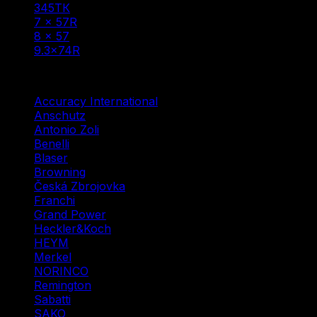
345ТК
(1)
7 × 57R
(1)
8 × 57
(1)
9.3×74R
(1)
Фильтр по
Accuracy International
(1)
Anschutz
(3)
Antonio Zoli
(3)
Benelli
(2)
Blaser
(5)
Browning
(7)
Česká Zbrojovka
(10)
Franchi
(1)
Grand Power
(1)
Heckler&Koch
(2)
HEYM
(1)
Merkel
(1)
NORINCO
(2)
Remington
(3)
Sabatti
(2)
SAKO
(2)