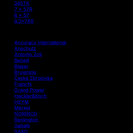
345ТК
(1)
7 × 57R
(1)
8 × 57
(1)
9.3×74R
(1)
Фильтр по
Accuracy International
(1)
Anschutz
(3)
Antonio Zoli
(3)
Benelli
(2)
Blaser
(5)
Browning
(7)
Česká Zbrojovka
(10)
Franchi
(1)
Grand Power
(1)
Heckler&Koch
(2)
HEYM
(1)
Merkel
(1)
NORINCO
(2)
Remington
(3)
Sabatti
(2)
SAKO
(2)