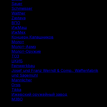
Sauer
(1)
Schmeisser
(1)
Walther
(1)
Zastava
(1)
ВПО
(6)
ИжМаш
(7)
ИжМех
(4)
Концерн Калашников
(16)
Молот
(2)
Молот-Армз
(3)
Молот-Оружие
(4)
ТОЗ
(7)
ЦКИБ
(5)
Feinwerkbau
(1)
Josef und Franz Werndl & Comp., Waffenfabrik
und Sägemühl
(1)
Mannlicher
(1)
Orsis
(1)
Tikka
(2)
Ижевский оружейный завод
(1)
МЗВО
(2)