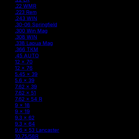
.22 WMR
(1)
.223 Rem
(10)
.243 WIN
(2)
.30-06 Springfield
(10)
.300 Win Mag
(9)
.308 WIN
(18)
.338 Lapua Mag
(2)
.366 ТКМ
(3)
.45 AUTO
(1)
12 × 70
(3)
12 × 76
(3)
5.45 × 39
(3)
5.6 × 39
(1)
7.62 × 39
(13)
7.62 × 51
(1)
7.62 × 54 R
(6)
9 × 18
(1)
9 × 19
(3)
9.3 × 62
(4)
9.3 × 64
(1)
9.6 × 53 Lancaster
(3)
10.75/58R
(1)