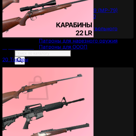
Пистолеты Макарова
Пистолеты ИЖ-79 (МР-79)
Пистолеты МР-80
Патроны
Патроны для гладкоствольного
оружия
Патроны для нарезного оружия
Патроны для ОООП
Карабины 22 LR
Поиск
товаров
20 Товары
0
Корзина пуста.
Вернуться в магазин