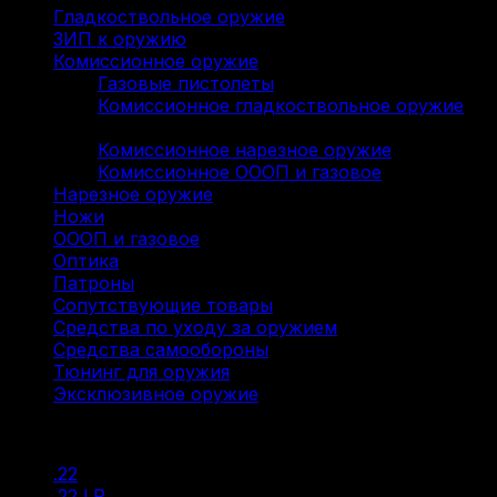
Гладкоствольное оружие
(137)
ЗИП к оружию
(7)
Комиссионное оружие
(322)
Газовые пистолеты
(9)
Комиссионное гладкоствольное оружие
(136)
Комиссионное нарезное оружие
(114)
Комиссионное ОООП и газовое
(63)
Нарезное оружие
(115)
Ножи
(9)
ОООП и газовое
(71)
Оптика
(12)
Патроны
(211)
Сопутствующие товары
(13)
Средства по уходу за оружием
(31)
Средства самообороны
(6)
Тюнинг для оружия
(37)
Эксклюзивное оружие
(6)
Фильтр по
.22
(2)
.22 LR
(20)