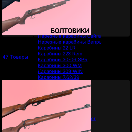
Вертикалки
Горизонталки
Нарезное оружие
Болтовые карабины
Карабины Blaser
Винтовки Мосина
Нарезные карабины Сайга
Нарезные карабины Вепрь
Болтовые карабины
Карабины 22 LR
Карабины 223 Rem
47 Товары
Карабины 30-06 SPR
Карабины 300 WM
По калибрам
Карабины 308 WIN
Карабины 7.62/39
Карабины 7.62/54R
Карабины 9.3/62
ОООП и газовое оружие
Пистолеты 10/28
Пистолеты 45 Rubber
Пистолеты 9 Р.А.
Пистолеты Grand Power
Пистолеты Streamer
Пистолеты Гроза