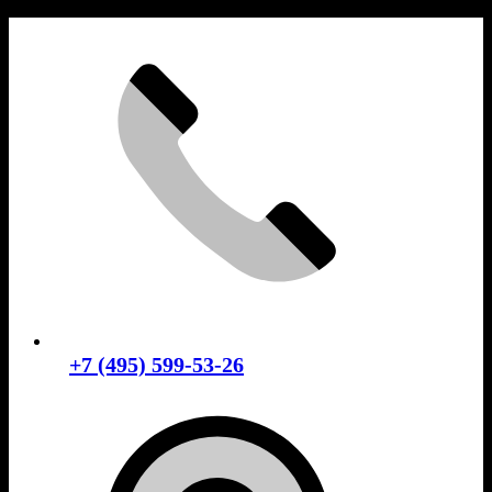
Skip
to
content
+7 (495) 599-53-26