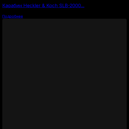
Карабин Heckler & Koch SLB-2000...
Подробнее