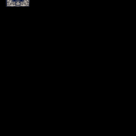
Патрон 12×70 дробь № 3
СКМ Элит
Цена за 1 шт:
66
₽
/ шт.