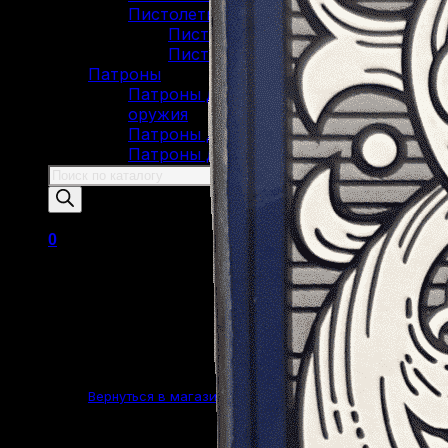
Пистолеты Макарова
Пистолеты ИЖ-79 (МР-79)
Пистолеты МР-80
Патроны
Патроны для гладкоствольного
оружия
Патроны для нарезного оружия
Патроны для ОООП
Поиск
товаров
0
Корзина пуста.
Вернуться в магазин