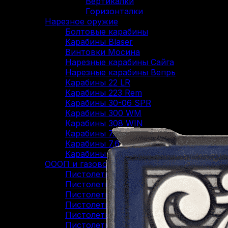
Вертикалки
Горизонталки
Нарезное оружие
Болтовые карабины
Карабины Blaser
Винтовки Мосина
Нарезные карабины Сайга
Нарезные карабины Вепрь
Карабины 22 LR
Карабины 223 Rem
Карабины 30-06 SPR
Карабины 300 WM
Карабины 308 WIN
Карабины 7.62/39
Карабины 7.62/54R
Карабины 9.3/62
ОООП и газовое оружие
Пистолеты 10/28
Пистолеты 45 Rubber
Пистолеты 9 Р.А.
Пистолеты Grand Power
Пистолеты Streamer
Пистолеты Гроза