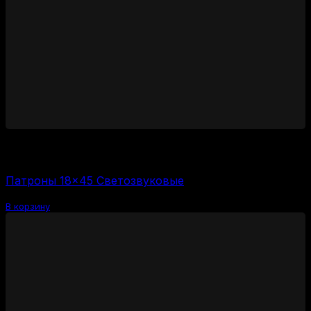
1400
₽
Цена за 1 шт:
350
₽
/ шт.
Патроны 18×45 Светозвуковые
В корзину