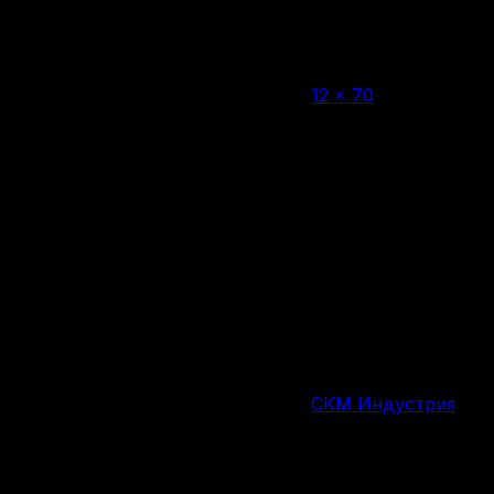
Нет в наличии
12 × 70
Калибр
Дробь №3
Тип снаряда
25 шт.
Количество патронов в упаковке
32 г
Вес снаряда
Россия
Страна производства
СКМ Индустрия
Производитель
Изменение цен
Похожие товары