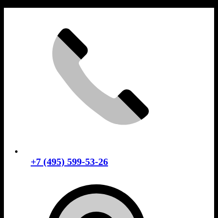
Skip
to
content
+7 (495) 599-53-26