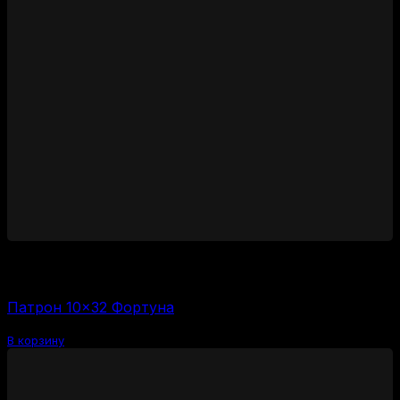
1450
₽
Цена за 1 шт:
58
₽
/ шт.
Патрон 10×32 Фортуна
В корзину