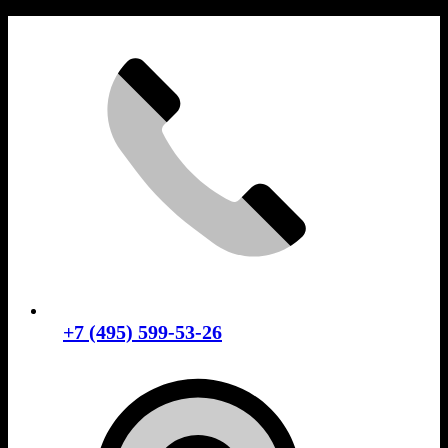
Skip
to
content
+7 (495) 599-53-26