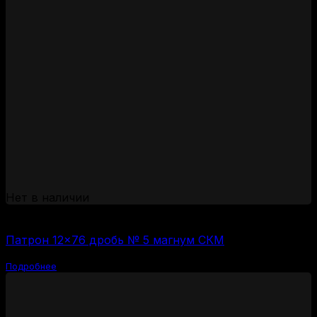
Нет в наличии
(за 1 шт:
90
₽
/ шт.)
Патрон 12×76 дробь № 5 магнум СКМ
Подробнее