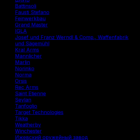
Battinsoli
(2)
Fausti Stefano
(1)
Feinwerkbau
(1)
Grand Master
(1)
IGLA
(1)
Josef und Franz Werndl & Comp., Waffenfabrik
und Sägemühl
(1)
Kral Arms
(1)
Mannlicher
(1)
Marlin
(1)
Norinko
(1)
Norma
(3)
Orsis
(1)
Rec Arms
(1)
Saint Etienne
(1)
Seylan
(1)
Tanfoglio
(1)
Target Technologies
(2)
Tikka
(2)
Weatherby
(1)
Winchester
(2)
Ижевский оружейный завод
(1)