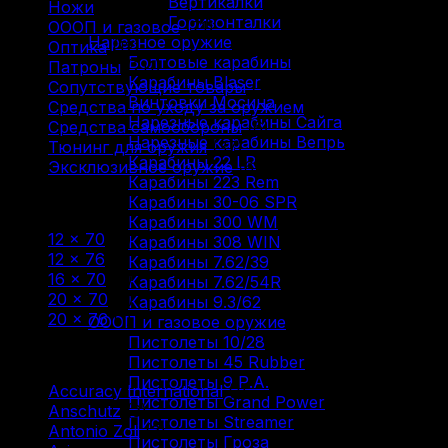
Вертикалки
Ножи
(9)
Горизонталки
ОООП и газовое
(71)
Нарезное оружие
Оптика
(12)
Болтовые карабины
Патроны
(211)
Карабины Blaser
Сопутствующие товары
(13)
Винтовки Мосина
Средства по уходу за оружием
(31)
Нарезные карабины Сайга
Средства самообороны
(6)
Нарезные карабины Вепрь
Тюнинг для оружия
(37)
Карабины 22 LR
Эксклюзивное оружие
(6)
Карабины 223 Rem
Карабины 30-06 SPR
Фильтр по
Карабины 300 WM
12 × 70
(6)
Карабины 308 WIN
12 × 76
(2)
Карабины 7.62/39
16 × 70
(6)
Карабины 7.62/54R
20 × 70
(3)
Карабины 9.3/62
20 × 76
(1)
ОООП и газовое оружие
Пистолеты 10/28
Фильтр по
Пистолеты 45 Rubber
Пистолеты 9 Р.А.
Accuracy International
(1)
Пистолеты Grand Power
Anschutz
(3)
Пистолеты Streamer
Antonio Zoli
(3)
Пистолеты Гроза