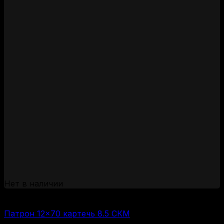
Нет в наличии
(за 1 шт:
130
₽
/ шт.)
Патрон 12×70 картечь 8.5 СКМ