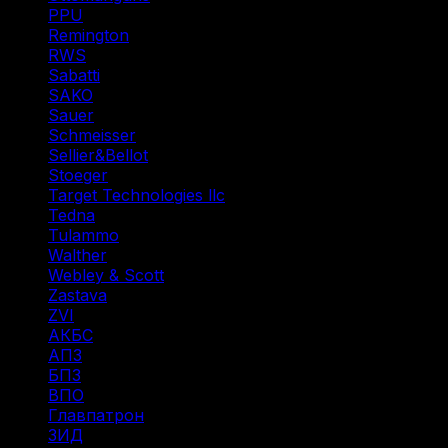
PPU
(12)
Remington
(6)
RWS
(3)
Sabatti
(2)
SAKO
(3)
Sauer
(3)
Schmeisser
(1)
Sellier&Bellot
(7)
Stoeger
(2)
Target Technologies llc
(6)
Tedna
(1)
Tulammo
(11)
Walther
(3)
Webley & Scott
(1)
Zastava
(1)
ZVI
(1)
АКБС
(1)
АПЗ
(1)
БПЗ
(34)
ВПО
(14)
Главпатрон
(4)
ЗИД
(1)