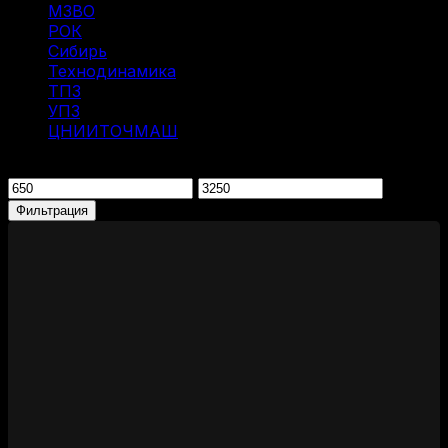
МЗВО
(2)
РОК
(2)
Сибирь
(9)
Технодинамика
(7)
ТПЗ
(2)
УПЗ
(1)
ЦНИИТОЧМАШ
(1)
Фильтрация по цене
Минимальная
Максимальная
цена
цена
Фильтрация