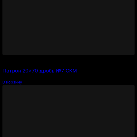
3000
₽
(за 1 шт:
120
₽
/ шт.)
Патрон 20×70 дробь №7 СКМ
В корзину