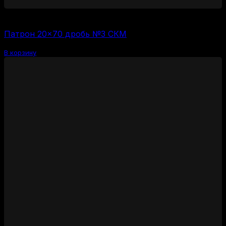
3000
₽
(за 1 шт:
120
₽
/ шт.)
Патрон 20×70 дробь №3 СКМ
В корзину