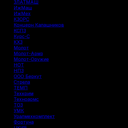
ЗЛАТМАШ
(1)
ИжМаш
(19)
ИжМех
(44)
КЗОРС
(5)
Концерн Калашников
(20)
КСПЗ
(7)
Курс-С
(3)
КХЗ
(5)
Молот
(4)
Молот-Армз
(3)
Молот-Оружие
(4)
НОТ
(12)
НПЗ
(8)
ООО Беркут
(1)
Стрела
(1)
ТЕМП
(2)
Техкрим
(43)
Техноармс
(15)
ТОЗ
(31)
УМК
(1)
Уралмехкомплект
(4)
Фортуна
(14)
ЦКИБ
(10)