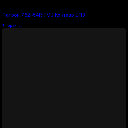
Цена за 1 шт:
150
₽
/ шт.
Патрон 7.62×54R FMJ Кентавр БПЗ
В корзину