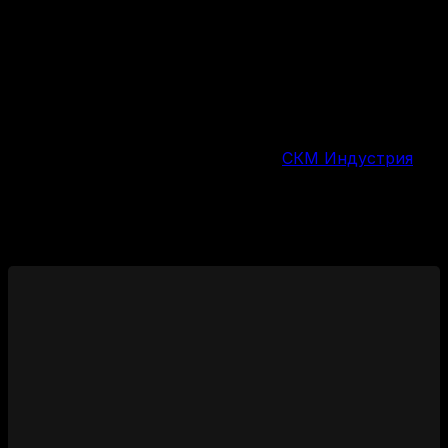
30 г
Вес снаряда
Россия
Страна производства
СКМ Индустрия
Производитель
Изменение цен
Похожие товары