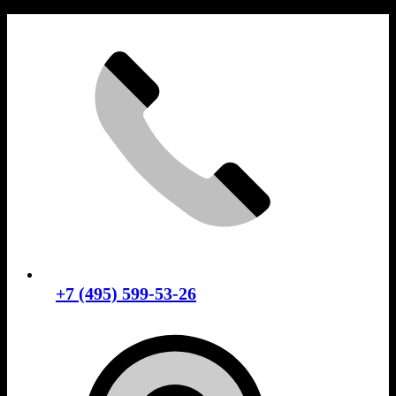
Skip
to
content
+7 (495) 599-53-26