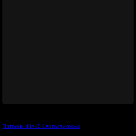
1400
₽
Цена за 1 шт:
350
₽
/ шт.
Патроны 18×45 Светозвуковые