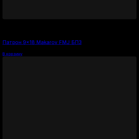
1950
₽
Цена за 1 шт:
39
₽
/ шт.
Патрон 9×18 Makarov FMJ БПЗ
В корзину