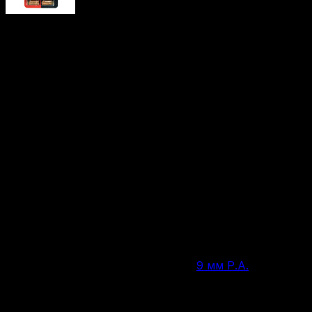
Патрон КСПЗ 9 мм P.A.
Цена за 1 шт:
25
₽
/ шт.
Нет в наличии
9 мм Р.А.
Калибр
20 шт.
Количество патронов в упаковке