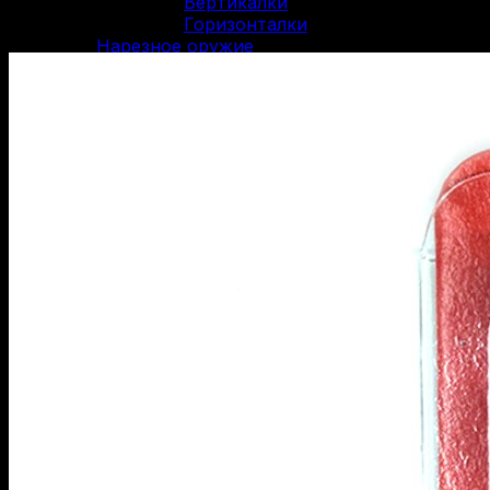
Вертикалки
Горизонталки
Нарезное оружие
Болтовые карабины
Карабины Blaser
Винтовки Мосина
Нарезные карабины Сайга
Нарезные карабины Вепрь
Карабины 22 LR
Карабины 223 Rem
Карабины 30-06 SPR
Карабины 300 WM
Карабины 308 WIN
Карабины 7.62/39
Карабины 7.62/54R
Карабины 9.3/62
ОООП и газовое оружие
Пистолеты 10/28
Пистолеты 45 Rubber
Пистолеты 9 Р.А.
Пистолеты Grand Power
Пистолеты Streamer
Пистолеты Гроза