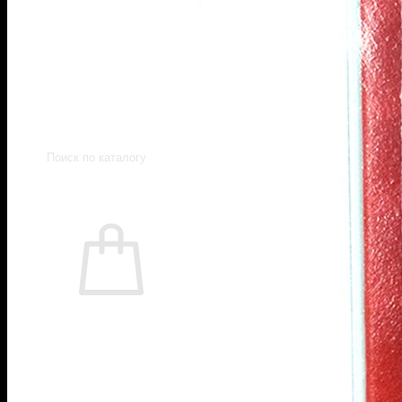
Пистолеты Макарова
Пистолеты ИЖ-79 (МР-79)
Пистолеты МР-80
Патроны
Патроны для гладкоствольного
оружия
Патроны для нарезного оружия
Патроны для ОООП
Поиск
товаров
0
Корзина пуста.
Вернуться в магазин