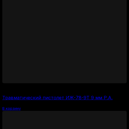
45000
₽
Травматический пистолет ИЖ-78-9Т 9 мм Р.А.
В корзину