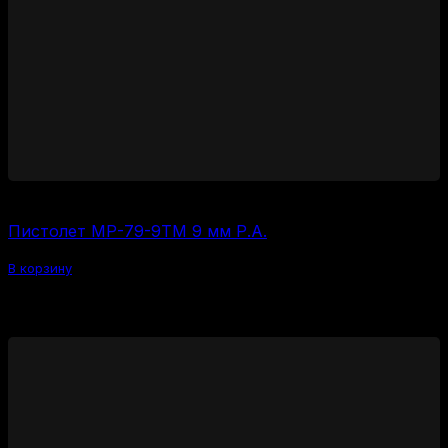
45000
₽
Пистолет МР-79-9ТМ 9 мм Р.А.
В корзину
Похожие товары