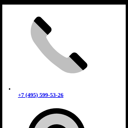
Skip
to
content
+7 (495) 599-53-26