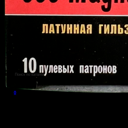
Пистолеты 45 Rubber
Пистолеты 9 Р.А.
Пистолеты Grand Power
Пистолеты Streamer
Пистолеты Гроза
Пистолеты Макарова
Пистолеты ИЖ-79 (МР-79)
Пистолеты МР-80
Патроны
Патроны для гладкоствольного оружи
Патроны для нарезного оружия
Патроны для ОООП
Поиск
товаров
0
Патрон Техкрим 366 Magnum,
Корзина пуста.