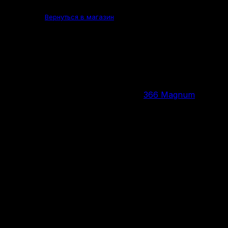
Вернуться в магазин
Цена за 1 шт:
100
₽
/ шт.
Нет в наличии
366 Magnum
Калибр
FMJ-2
Тип снаряда
10 шт.
Количество патронов в упаковке
15 г
Вес снаряда
Россия
Страна производства