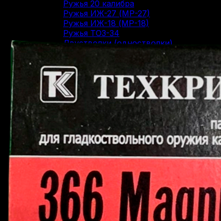
Ружья 20 калибра
Ружья ИЖ-27 (МР-27)
Ружья ИЖ-18 (МР-18)
Ружья ТОЗ-34
Двустволки (одностволки)
Вертикалки
Горизонталки
Нарезное оружие
Болтовые карабины
Карабины Blaser
Винтовки Мосина
Нарезные карабины Сайга
Нарезные карабины Вепрь
Карабины 22 LR
Карабины 223 Rem
Карабины 30-06 SPR
Карабины 300 WM
Карабины 308 WIN
Карабины 7.62/39
Карабины 7.62/54R
Карабины 9.3/62
ОООП и газовое оружие
Пистолеты 10/28