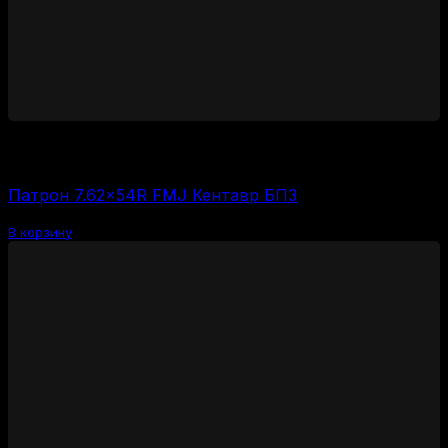
3000
₽
Цена за 1 шт:
150
₽
/ шт.
Патрон 7.62×54R FMJ Кентавр БПЗ
В корзину