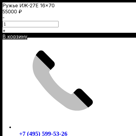
Ружье ИЖ-27Е 16×70
55000
₽
-
+
Skip
В корзину
to
content
+7 (495) 599-53-26