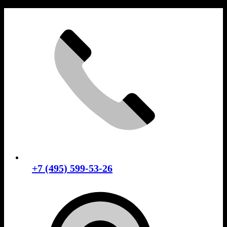
Skip
to
content
+7 (495) 599-53-26