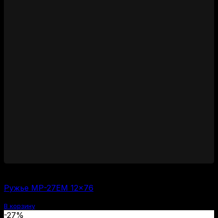
55000
₽
Ружье МР-27ЕМ 12×76
В корзину
-27%