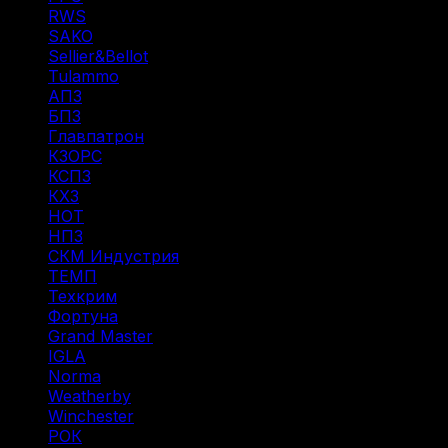
RWS
(3)
SAKO
(1)
Sellier&Bellot
(7)
Tulammo
(11)
АПЗ
(1)
БПЗ
(34)
Главпатрон
(4)
КЗОРС
(5)
КСПЗ
(4)
КХЗ
(5)
НОТ
(6)
НПЗ
(8)
СКМ Индустрия
(18)
ТЕМП
(2)
Техкрим
(41)
Фортуна
(8)
Grand Master
(1)
IGLA
(1)
Norma
(3)
Weatherby
(1)
Winchester
(2)
РОК
(2)