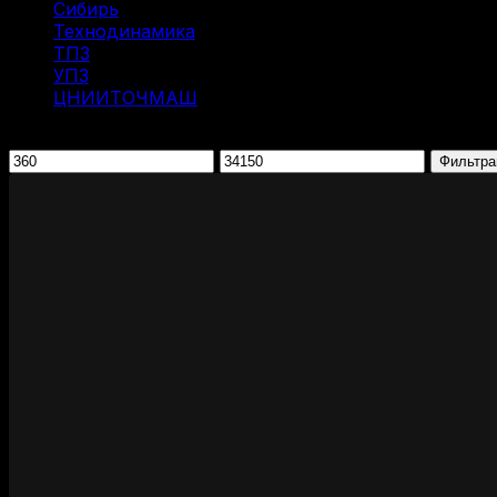
Сибирь
(9)
Технодинамика
(7)
ТПЗ
(2)
УПЗ
(1)
ЦНИИТОЧМАШ
(1)
Фильтрация по цене
Минимальная
Максимальная
Фильтра
цена
цена