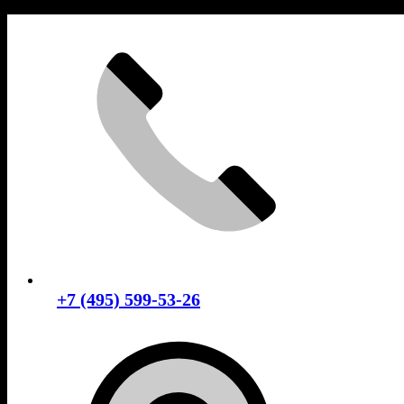
Skip
to
content
+7 (495) 599-53-26