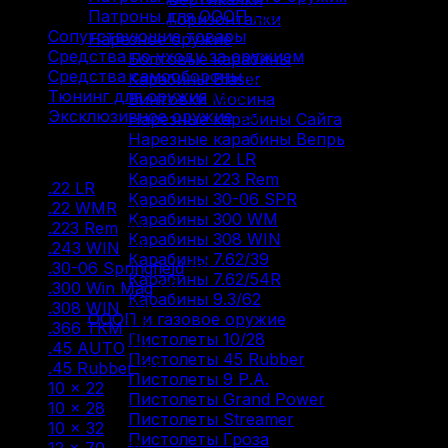
Патроны для ОООП
(30)
Горизонталки
Сопутствующие товары
(13)
Нарезное оружие
Средства по уходу за оружием
(31)
Болтовые карабины
Средства самообороны
(6)
Карабины Blaser
Тюнинг для оружия
(37)
Винтовки Мосина
Эксклюзивное оружие
(6)
Нарезные карабины Сайга
Нарезные карабины Вепрь
Фильтр по
Карабины 22 LR
Карабины 223 Rem
.22 LR
(9)
Карабины 30-06 SPR
.22 WMR
(2)
Карабины 300 WM
.223 Rem
(8)
Карабины 308 WIN
.243 WIN
(2)
Карабины 7.62/39
.30-06 Springfield
(8)
Карабины 7.62/54R
.300 Win Mag
(3)
Карабины 9.3/62
.308 WIN
(12)
ОООП и газовое оружие
.366 ТКМ
(2)
Пистолеты 10/28
.45 AUTO
(1)
Пистолеты 45 Rubber
.45 Rubber
(5)
Пистолеты 9 Р.А.
10 × 22
(3)
Пистолеты Grand Power
10 × 28
(6)
Пистолеты Streamer
10 × 32
(1)
Пистолеты Гроза
12 × 70
(42)