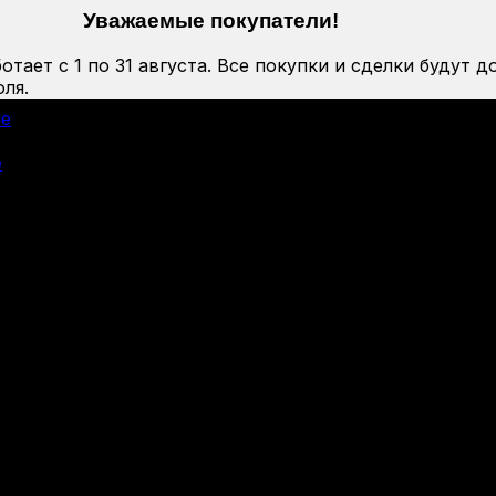
Уважаемые покупатели!
тает с 1 по 31 августа. Все покупки и сделки будут д
ля.
ие
е
)