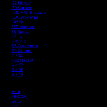
.22 Hornet
(1)
.30 Carbine
(1)
.300 AAC Blackout
(1)
.300 Wby Mag
(1)
345ТК
(2)
357 Magnum
(1)
38 Special
(1)
44ТК
(1)
5.45×18
(1)
6.5 Creedmoor
(1)
6.5 Grendel
(2)
7 × 65
(1)
7.62 Nagant
(1)
8 × 57
(5)
9 × 39
(1)
9 x 19
(1)
Фильтр по
Azot
(7)
FIOCCHI
(1)
Geco
(3)
PPU
(12)