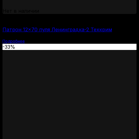
Нет в наличии
(за 1 шт:
120
₽
/ шт.)
Патрон 12×70 пуля Ленинградка-2 Техкрим
Подробнее
-33%