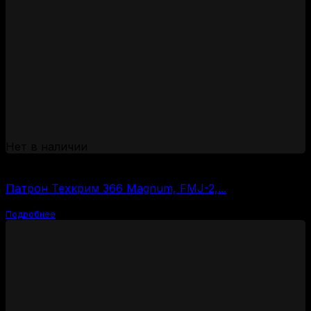
Нет в наличии
(за 1 шт:
100
₽
/ шт.)
Патрон Техкрим 366 Magnum, FMJ-2,...
Подробнее