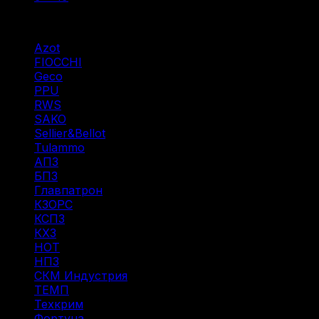
Фильтр по
Azot
(7)
FIOCCHI
(1)
Geco
(3)
PPU
(12)
RWS
(3)
SAKO
(1)
Sellier&Bellot
(7)
Tulammo
(11)
АПЗ
(1)
БПЗ
(34)
Главпатрон
(4)
КЗОРС
(5)
КСПЗ
(4)
КХЗ
(5)
НОТ
(6)
НПЗ
(8)
СКМ Индустрия
(18)
ТЕМП
(2)
Техкрим
(41)
Фортуна
(8)