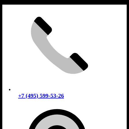
Skip
to
content
+7 (495) 599-53-26