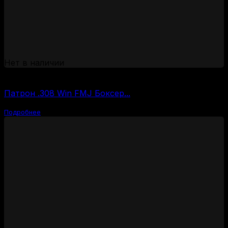
Нет в наличии
(за 1 шт:
140
₽
/ шт.)
Патрон .308 Win FMJ Боксер...
Подробнее