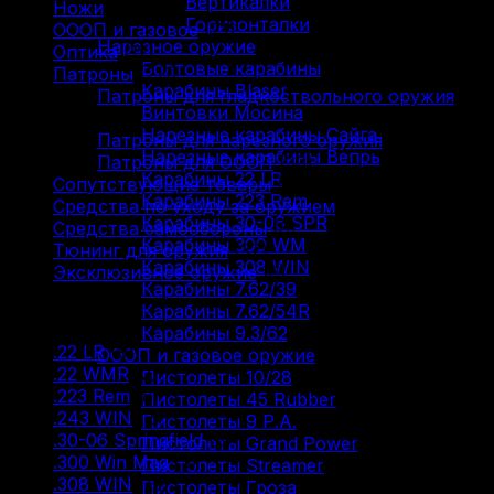
Вертикалки
Ножи
(9)
Горизонталки
ОООП и газовое
(71)
Нарезное оружие
Оптика
(12)
Болтовые карабины
Патроны
(211)
Карабины Blaser
Патроны для гладкоствольного оружия
Винтовки Мосина
(88)
Нарезные карабины Сайга
Патроны для нарезного оружия
(93)
Нарезные карабины Вепрь
Патроны для ОООП
(30)
Карабины 22 LR
Сопутствующие товары
(13)
Карабины 223 Rem
Средства по уходу за оружием
(31)
Карабины 30-06 SPR
Средства самообороны
(6)
Карабины 300 WM
Тюнинг для оружия
(37)
Карабины 308 WIN
Эксклюзивное оружие
(6)
Карабины 7.62/39
Карабины 7.62/54R
Фильтр по
Карабины 9.3/62
.22 LR
(9)
ОООП и газовое оружие
.22 WMR
(2)
Пистолеты 10/28
.223 Rem
(8)
Пистолеты 45 Rubber
.243 WIN
(2)
Пистолеты 9 Р.А.
.30-06 Springfield
(8)
Пистолеты Grand Power
.300 Win Mag
(3)
Пистолеты Streamer
.308 WIN
(12)
Пистолеты Гроза