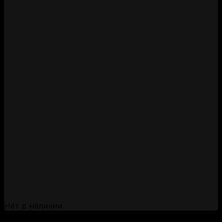
Нет в наличии
(за 1 шт:
33
₽
/ шт.)