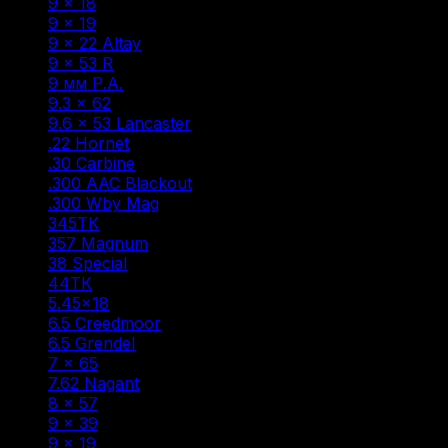
9 × 18
(1)
9 × 19
(6)
9 × 22 Altay
(1)
9 × 53 R
(1)
9 мм Р.А.
(7)
9.3 × 62
(1)
9.6 × 53 Lancaster
(3)
.22 Hornet
(1)
.30 Carbine
(1)
.300 AAC Blackout
(1)
.300 Wby Mag
(1)
345ТК
(2)
357 Magnum
(1)
38 Special
(1)
44ТК
(1)
5.45×18
(1)
6.5 Creedmoor
(1)
6.5 Grendel
(2)
7 × 65
(1)
7.62 Nagant
(1)
8 × 57
(5)
9 × 39
(1)
9 x 19
(1)