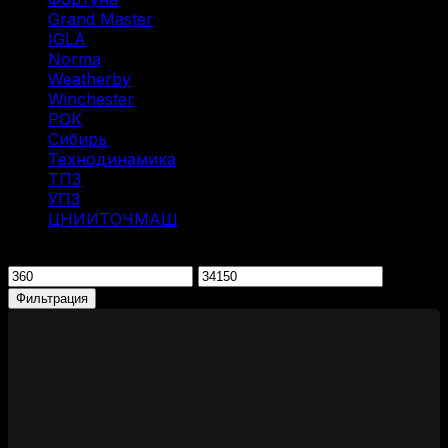
Grand Master
(1)
IGLA
(1)
Norma
(3)
Weatherby
(1)
Winchester
(2)
РОК
(2)
Сибирь
(9)
Технодинамика
(7)
ТПЗ
(2)
УПЗ
(1)
ЦНИИТОЧМАШ
(1)
Фильтрация по цене
Минимальная
Максимальная
цена
цена
Фильтрация